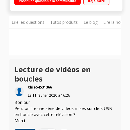
Rejoindre
Poser une question à la communauté
Port CI+"
Lire les questions
Tutos produits
Le blog
Lire la notice
Lecture de vidéos en
boucles
thie54531366
Le
11 février 2020
à
16:26
Bonjour
Peut-on lire une série de vidéos mises sur clefs USB
en boucle avec cette télévision ?
Merci