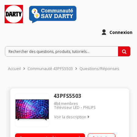
Connexion
Accueil
Communauté 43PFS5503
Questions/Réponses
43PFS5503
484
membres
Téléviseur LED
PHILIPS
Voir la description
"Ecran de 108 cm (43"") - HDTV 1080p Rétro éclairage Direct
LED Technologie 50Hz (PMR 200Hz) 2 HDMI, 1 Port USB, 1 DVI,