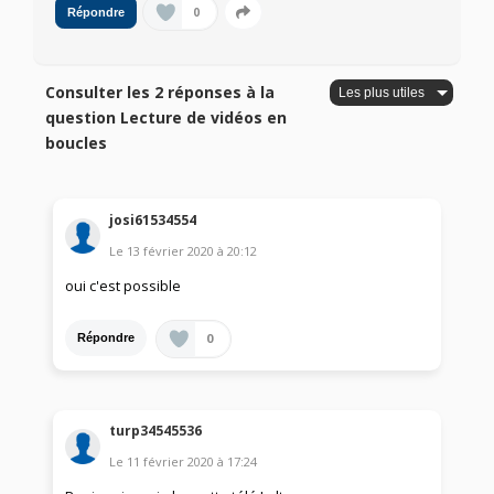
0
Répondre
Consulter les 2 réponses à la
question Lecture de vidéos en
boucles
josi61534554
Le
13 février 2020
à
20:12
oui c'est possible
0
Répondre
turp34545536
Le
11 février 2020
à
17:24