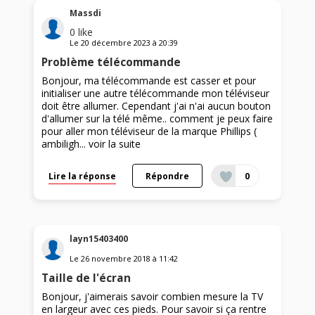
Massdi
0
like
Le
20 décembre 2023
à
20:39
Problème télécommande
Bonjour, ma télécommande est casser et pour
initialiser une autre télécommande mon téléviseur
doit être allumer. Cependant j'ai n'ai aucun bouton
d'allumer sur la télé même.. comment je peux faire
pour aller mon téléviseur de la marque Phillips (
ambiligh...
voir la suite
Lire la réponse
Répondre
0
layn15403400
Le
26 novembre 2018
à
11:42
Taille de l'écran
Bonjour, j'aimerais savoir combien mesure la TV
en largeur avec ces pieds. Pour savoir si ça rentre