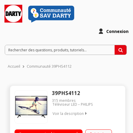
Connexion
Accueil
Communauté 39PHS4112
39PHS4112
315
membres
Téléviseur LED
PHILIPS
Voir la description
Ecran 99 cm (39") - HDTV 1080p Technologie 50 Hz (PPI 200 Hz)
Rétro écliarage LED Direct 2 HDMI, 1 USB avec fonction PVR,