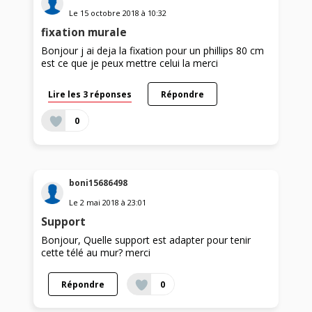
Le
15 octobre 2018
à
10:32
fixation murale
Bonjour j ai deja la fixation pour un phillips 80 cm
est ce que je peux mettre celui la merci
Lire les 3 réponses
Répondre
0
boni15686498
Le
2 mai 2018
à
23:01
Support
Bonjour, Quelle support est adapter pour tenir
cette télé au mur? merci
Répondre
0