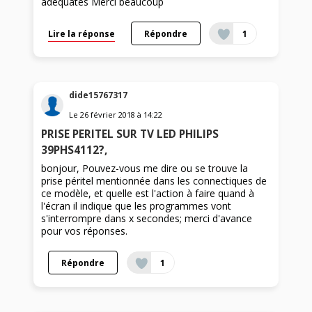
adéquates Merci beaucoup
Lire la réponse
Répondre
1
dide15767317
Le
26 février 2018
à
14:22
PRISE PERITEL SUR TV LED PHILIPS
39PHS4112?,
bonjour, Pouvez-vous me dire ou se trouve la
prise péritel mentionnée dans les connectiques de
ce modèle, et quelle est l'action à faire quand à
l'écran il indique que les programmes vont
s'interrompre dans x secondes; merci d'avance
pour vos réponses.
Répondre
1