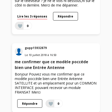
sur le téléviseur ? Je ne le vois ni dessous,ni sur le
côté ni derrière. Merci de me dépanner.
Lire les 3 réponses
Répondre
0
gupp15932879
Le
10 juillet 2018
à
16:50
me confirmer que ce modèle poccéde
bien une Entrée Antenne
Bonjour Pouvez vous me confirmer que ce
modèle poccéde bien une Entrée Antenne
SATELLITE et un emplacement pour un COMMON
INTERFACE. pouvant recevoir un module
FRANSAT Merci
Répondre
0