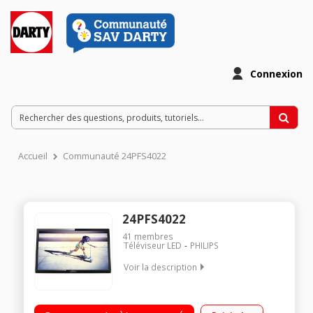
Connexion
Accueil
Communauté 24PFS4022
24PFS4022
41
membres
Téléviseur LED
PHILIPS
Voir la description
Ecran de 60 cm (24") - FULL HD Technologie 50 Hz (PMR 200 Hz)
Rétro éclairage LED Direct - Digital Crystal Clear 2 HDMI avec