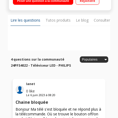
Rejoindre
Poser une question à la communauté
EasyLink, 1 USB avec fonction PVR, Port CI+ (Canal Ready), DVI,
péritel
Lire les questions
Tutos produits
Le blog
Consulter sur
4 questions sur la communauté
24PFS4022 - Téléviseur LED - PHILIPS
Ianet
0
like
Le
6 juin 2023
à
08:20
Chaine bloquée
Bonjour Ma télé s'est bloquée et ne répond plus à
la télécommande. Où se trouve le bouton off/on