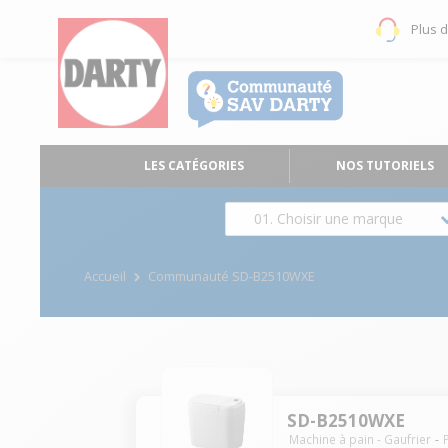
Plus 
LES CATÉGORIES
NOS TUTORIELS
01. Choisir une marque
Accueil
Communauté SD-B2510WXE
SD-B2510WXE
Machine à pain - Gaufrier