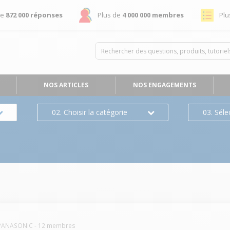
de
872 000 réponses
Plus de
4 000 000 membres
Plu
NOS ARTICLES
NOS ENGAGEMENTS
02. Choisir la catégorie
03. Séle
PANASONIC
-
12
membres