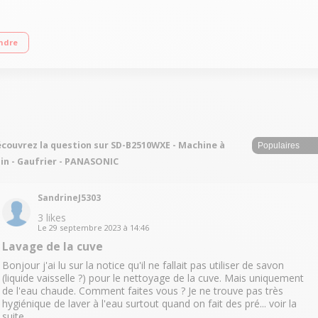
00g - XL 1000g Puissance: 550 Watts - Programmable 21 modes de préparation - D
ndre
couvrez la question sur SD-B2510WXE - Machine à
in - Gaufrier - PANASONIC
SandrineJ5303
3
likes
Le
29 septembre 2023
à
14:46
Lavage de la cuve
Bonjour j'ai lu sur la notice qu'il ne fallait pas utiliser de savon
(liquide vaisselle ?) pour le nettoyage de la cuve. Mais uniquement
de l'eau chaude. Comment faites vous ? Je ne trouve pas très
hygiénique de laver à l'eau surtout quand on fait des pré...
voir la
suite