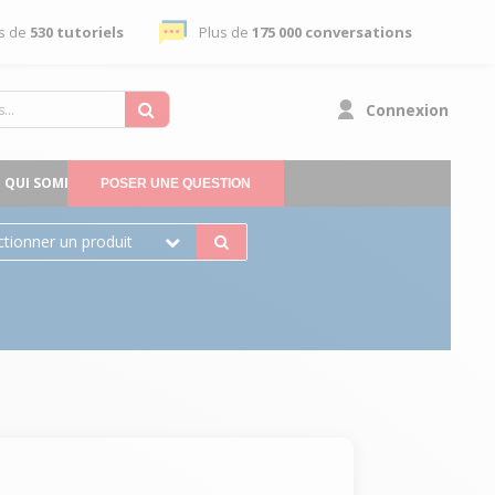
s de
530 tutoriels
Plus de
175 000 conversations
Connexion
QUI SOMMES-NOUS
POSER UNE QUESTION
ctionner un produit