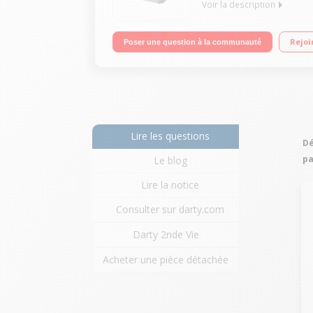
Voir la description
Machine à pain - Capacité: 3 tailles: M 640g - L 8
Rejoi
Poser une question à la communauté
doseur, bras pétrisseur
Lire les questions
Dé
pa
Le blog
Lire la notice
Consulter sur darty.com
Darty 2nde Vie
Acheter une pièce détachée