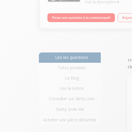
Voir la description
Micro chaîne avec lecteur CD Puissance 40 watts 
Rejoi
Poser une question à la communauté
Lire les questions
11
Ch
Tutos produits
Le blog
Lire la notice
Consulter sur darty.com
Darty 2nde Vie
Acheter une pièce détachée