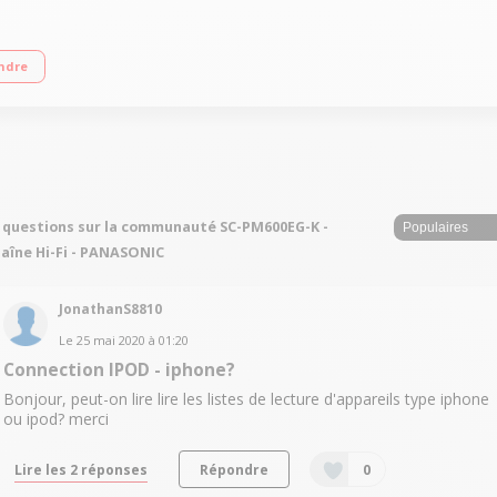
Technologie Bluetooth Port USB
ndre
 questions sur la communauté SC-PM600EG-K -
aîne Hi-Fi - PANASONIC
JonathanS8810
Le
25 mai 2020
à
01:20
Connection IPOD - iphone?
Bonjour, peut-on lire lire les listes de lecture d'appareils type iphone
ou ipod? merci
Lire les 2 réponses
Répondre
0