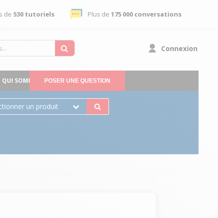
s de
530 tutoriels
Plus de
175 000 conversations
Connexion
QUI SOMMES-NOUS
POSER UNE QUESTION
ctionner un produit