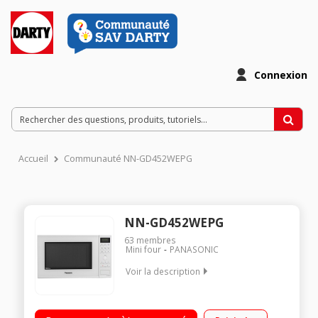
Connexion
Accueil
Communauté NN-GD452WEPG
NN-GD452WEPG
63
membres
Mini four
PANASONIC
Voir la description
Diamètre plateau 34 cm - Capacité 31 l. Puissance 1000 W / Gril
1100 W Programmation électronique Panac'runch