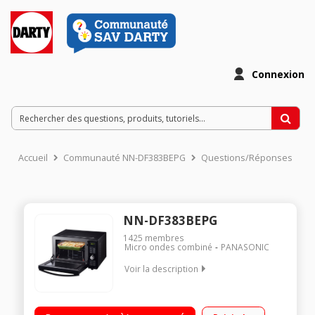
Connexion
Accueil
Communauté NN-DF383BEPG
Questions/Réponses
NN-DF383BEPG
1425
membres
Micro ondes combiné
PANASONIC
Voir la description
Capacité 23L - MO 1000W / Gril quartz 1000W 48,3 cm x 31 cm
x 39,6 cm - Sans plateau Programmation électronique