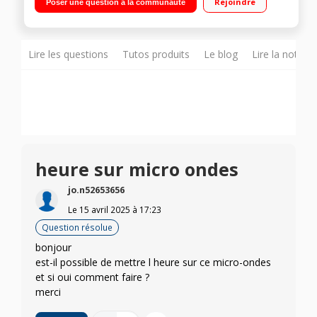
Rejoindre
Poser une question à la communauté
Technologie Inverter
Lire les questions
Tutos produits
Le blog
Lire la notice
heure sur micro ondes
jo.n52653656
Le
15 avril 2025
à
17:23
Question résolue
bonjour
est-il possible de mettre l heure sur ce micro-ondes
et si oui comment faire ?
merci