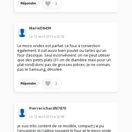
2
Répondre
MarieD8439
Le
13 avril 2015
à
20:50
Le micro ondes est parfait. Le four à convection
également. Il cuit aussi bien poulet ou tartes qu'un
four classique. Seul inconvénient: on ne peut utiliser
que des petits plats (31 cm de diamètre maxi pour un
plat rond) donc pas de grosses pièces. Je ne connais
pas le Samsung, désolée.
2
Répondre
PierrerichardN7870
Le
13 avril 2015
à
20:49
je suis très content de ce modèle, compact j'ai pu
l'encastrer et j'utilise souvent le four et le micro onde