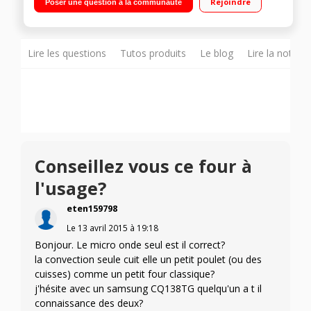
Rejoindre
Poser une question à la communauté
Technologie Inverter
Lire les questions
Tutos produits
Le blog
Lire la notice
Conseillez vous ce four à
l'usage?
eten159798
Le
13 avril 2015
à
19:18
Bonjour. Le micro onde seul est il correct?
la convection seule cuit elle un petit poulet (ou des
cuisses) comme un petit four classique?
j'hésite avec un samsung CQ138TG quelqu'un a t il
connaissance des deux?