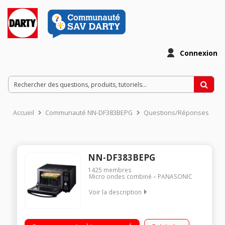
Connexion
Accueil
Communauté NN-DF383BEPG
Questions/Réponses
NN-DF383BEPG
1425
membres
Micro ondes combiné
PANASONIC
Voir la description
Capacité 23L - MO 1000W / Gril quartz 1000W 48,3 cm x 31 cm
x 39,6 cm - Sans plateau Programmation électronique