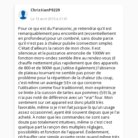
ChristianP9229
Le
13 avril 2015
à
21:41
Pour ce qui est du Panasonic, je retiendrai qu'il est
remarquablement peu encombrant (essentiellement
en profondeur) pour un combiné, sans doute parce
qu'il n'est pas à chaleur pulsée (convection simple).
C'était d'ailleurs la raison de mon choix. Il est
silencieux et la puissance annoncée de 1000W en
fonction micro-ondes semble être au rendez-vous (il
chauffe nettement plus rapidement que des appareils
de 800 et de 900W que j'utilise également.) l'absence
de plateau tournant ne semble pas poser de
problème pour la répartition de la chaleur (du coup,
c'est même un avantage !) En ce qui concerne
l'utilisation comme four traditionnel, mon expérience
se limite à la cuisson de tartes aux pommes (!) Et là, je
n'ai pas noté de différence avec un "vrai" four. Mon
sentiment sur cet appareil est donc plutôt très
favorable, même si je n'en fait jusque là qu'un usage
assez occasionnel, ayant été souvent depuis que je l'ai
acheté. À noter que les commandes ne sont sans
doute pas totalement intuitives, même si c'est c'est
quelque part la rançon des multiples réglages,
possibilités et fonction de l'appareil. Évidemment,
réchauffer une simple assiette reste quand même très