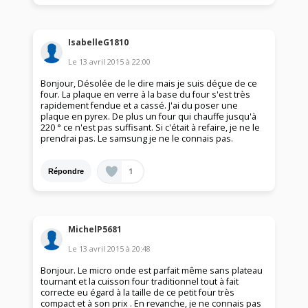
IsabelleG1810
Le
13 avril 2015
à
22:00
Bonjour, Désolée de le dire mais je suis déçue de ce
four. La plaque en verre à la base du four s'est très
rapidement fendue et a cassé. J'ai du poser une
plaque en pyrex. De plus un four qui chauffe jusqu'à
220 ° ce n'est pas suffisant. Si c'était à refaire, je ne le
prendrai pas. Le samsung je ne le connais pas.
1
Répondre
MichelP5681
Le
13 avril 2015
à
20:48
Bonjour. Le micro onde est parfait même sans plateau
tournant et la cuisson four traditionnel tout à fait
correcte eu égard à la taille de ce petit four très
compact et à son prix . En revanche, je ne connais pas