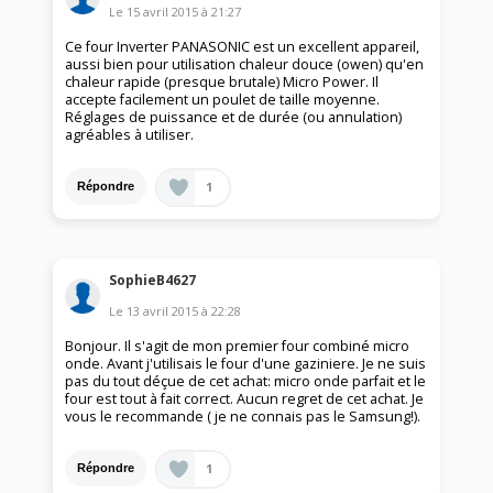
Le
15 avril 2015
à
21:27
Ce four Inverter PANASONIC est un excellent appareil,
aussi bien pour utilisation chaleur douce (owen) qu'en
chaleur rapide (presque brutale) Micro Power. Il
accepte facilement un poulet de taille moyenne.
Réglages de puissance et de durée (ou annulation)
agréables à utiliser.
1
Répondre
SophieB4627
Le
13 avril 2015
à
22:28
Bonjour. Il s'agit de mon premier four combiné micro
onde. Avant j'utilisais le four d'une gaziniere. Je ne suis
pas du tout déçue de cet achat: micro onde parfait et le
four est tout à fait correct. Aucun regret de cet achat. Je
vous le recommande ( je ne connais pas le Samsung!).
1
Répondre