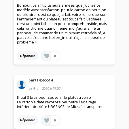
Bonjour, cela fit plusieurs années que j'utilise ce
modèle avec satisfaction. pour le carton on peut (on
doit) le virer c'est ce que j'ai fait. votre remarque sur
l'entrainement du plateau est tout a fait justifiéee....
c'est un point faible, un peu incompréhensible, mais
cela fonctionne quand même; moi j'aurai aimé un
panneau de commande un minimum rétroéclairé, à
part cela c'est une bel engin qui n'a jamais posé de
problème !
0
Répondre
part14565514
Le
4 juin 2020
à
19:57
Il faut 3 bras pour souvenir le plateau verre
Le carton a date recouvré peut-être l eclairage
intérieur derrière URGENCE de Mickaël transparent
0
Répondre