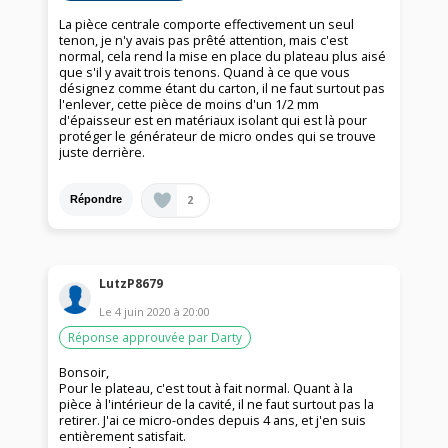
La pièce centrale comporte effectivement un seul
tenon, je n'y avais pas prêté attention, mais c'est
normal, cela rend la mise en place du plateau plus aisé
que s'il y avait trois tenons. Quand à ce que vous
désignez comme étant du carton, il ne faut surtout pas
l'enlever, cette pièce de moins d'un 1/2 mm
d'épaisseur est en matériaux isolant qui est là pour
protéger le générateur de micro ondes qui se trouve
juste derrière.
2
Répondre
LutzP8679
Le
4 juin 2020
à
20:00
Réponse approuvée par Darty
Bonsoir,
Pour le plateau, c'est tout à fait normal. Quant à la
pièce à l'intérieur de la cavité, il ne faut surtout pas la
retirer. J'ai ce micro-ondes depuis 4 ans, et j'en suis
entièrement satisfait.