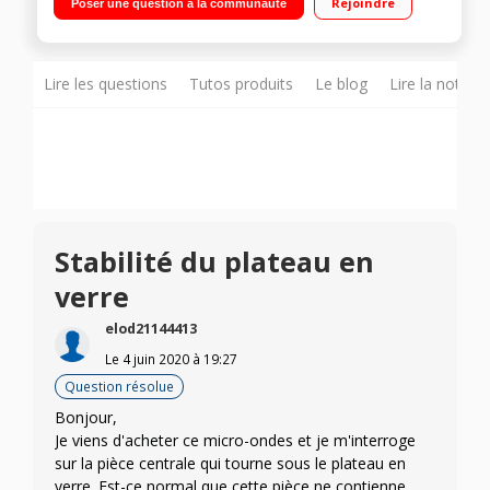
Rejoindre
Poser une question à la communauté
Technologie Inverter Chaleur tournante par le haut - Cavité
inox
Lire les questions
Tutos produits
Le blog
Lire la notice
Stabilité du plateau en
verre
elod21144413
Le
4 juin 2020
à
19:27
Question résolue
Bonjour,
Je viens d'acheter ce micro-ondes et je m'interroge
sur la pièce centrale qui tourne sous le plateau en
verre. Est-ce normal que cette pièce ne contienne