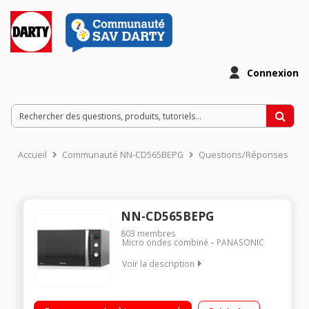
Connexion
Accueil
Communauté NN-CD565BEPG
Questions/Réponses
NN-CD565BEPG
803
membres
Micro ondes combiné
PANASONIC
Voir la description
Diamètre du plateau 34 cm - Capacité 27 l. Puissance 1000 W /
Gril 1300 W / Four 1300 W Programmateur électronique -