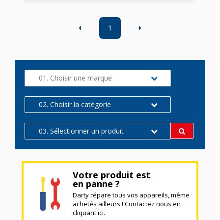
1
01. Choisir une marque
02. Choisir la catégorie
03. Sélectionner un produit
Votre produit est
en panne ?
Darty répare tous vos appareils, même
achetés ailleurs ! Contactez nous en
cliquant ici.