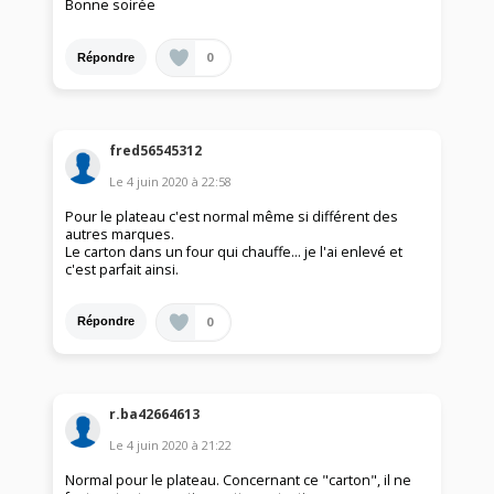
Bonne soirée
0
Répondre
fred56545312
Le
4 juin 2020
à
22:58
Pour le plateau c'est normal même si différent des
autres marques.
Le carton dans un four qui chauffe... je l'ai enlevé et
c'est parfait ainsi.
0
Répondre
r.ba42664613
Le
4 juin 2020
à
21:22
Normal pour le plateau. Concernant ce "carton", il ne