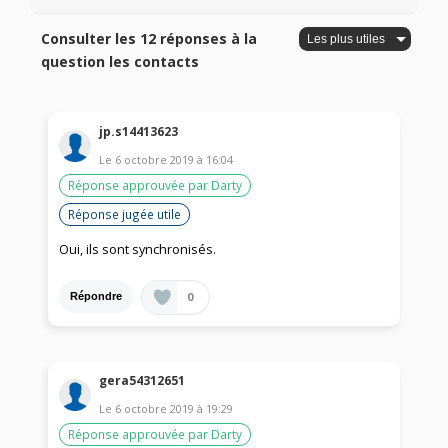
Consulter les 12 réponses à la
question les contacts
jp.s14413623
Le
6 octobre 2019
à
16:04
Réponse approuvée par Darty
Réponse jugée utile
Oui, ils sont synchronisés.
0
Répondre
gera54312651
Le
6 octobre 2019
à
19:29
Réponse approuvée par Darty