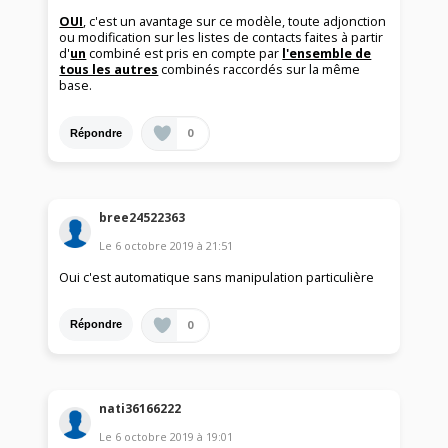
OUI
, c'est un avantage sur ce modèle, toute adjonction
ou modification sur les listes de contacts faites à partir
d'
un
combiné est pris en compte par
l'ensemble de
tous les autres
combinés raccordés sur la même
base.
0
Répondre
bree24522363
Le
6 octobre 2019
à
21:51
Oui c'est automatique sans manipulation particulière
0
Répondre
nati36166222
Le
6 octobre 2019
à
19:01