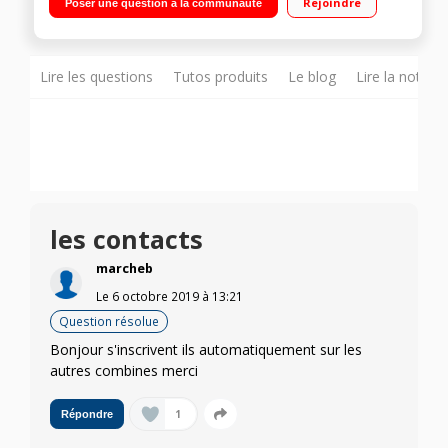
Rejoindre
Poser une question à la communauté
Ecran rétro-éclairé alphanumerique
Lire les questions
Tutos produits
Le blog
Lire la notice
les contacts
marcheb
Le
6 octobre 2019
à
13:21
Question résolue
Bonjour s'inscrivent ils automatiquement sur les
autres combines merci
1
Répondre