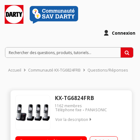
Connexion
Accueil
Communauté KX-TG6824FRB
Questions/Réponses
KX-TG6824FRB
1162
membres
Téléphone fixe
PANASONIC
Voir la description
Quattro - Fonction réduction de bruit Sans fil DECT avec
répondeur Fonction mains libres - Présentation du numéro