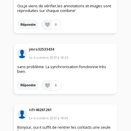
Oui,je viens de vérifier,les annotations et images sont
reproduites sur chaque combine'
0
Répondre
jmro32533434
Le
6 octobre 2019
à
18:25
sans problème. La synchronisation fonctionne très
bien.
0
Répondre
tifr46261261
Le
6 octobre 2019
à
18:06
Bonjour, oui il suffit de rentrer les contacts une seule