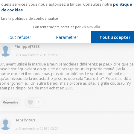
Bonjour. Le rasage est très doux même sur poil dur, cependant il faut
quels services vous nous autorisez à lancer. Consultez notre
politique
Axeptio consent
mieux éviter les barbes de plusieurs jours car parfois il tire le poil. Le
de cookies
.
rapport qualité prix reste cependant très bon car le rasage est précis et
efficace sur poil court.
Lire la politique de confidentialité
Consentements certifiés par
1
Répondre
Tout refuser
Paramétrer
Tout accepter
PhilippeJ7853
Le
3 novembre 2015
à
09:07
Bjr, ayant utilisé la marque Braun (4 modèles différents) je peux dire que ce
rasoir est équivalent en qualité de rasage pour un prix de moitié. J'ai la
barbe dure et il ne pose pas plus de problème. Le seul petit bémol est
qu'au niveau de la moustache je sens que cela "accroche". Peut-être dû à
son ergonomie... Un autre bémol, mais propre au site, la grille couteau n'y
était pas dispo lors de mon achat en 2015.
1
Répondre
HenriS1901
Le
3 novembre 2015
à
08:20