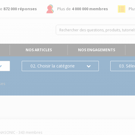
de
872 000 réponses
Plus de
4 000 000 membres
Plu
NOS ARTICLES
NOS ENGAGEMENTS
02. Choisir la catégorie
03. Séle
ses
NASONIC
-
343
membres