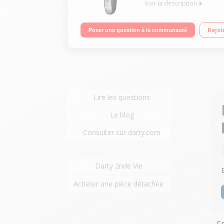
Voir la description
Rechargeable - Autonomie 54 minutes Wet & Dry - 10
Rejoi
Poser une question à la communauté
Lire les questions
Le blog
Consulter sur darty.com
Darty 2nde Vie
Acheter une pièce détachée
Co