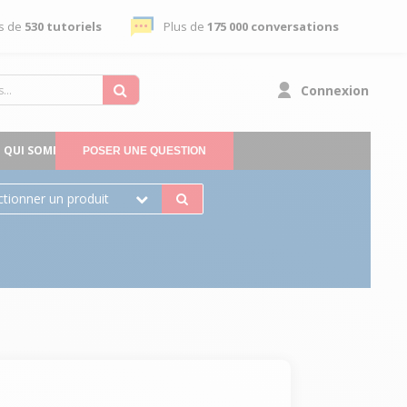
s de
530 tutoriels
Plus de
175 000 conversations
Connexion
QUI SOMMES-NOUS
POSER UNE QUESTION
ctionner un produit