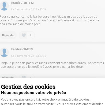
JeanlouisR1642
Le
3 novembre 2015
à
10:19
Pour ce qui concerne la barbe dure il ne fait pas mieux que les autres
rasoirs .Pour ma part j'ai aussi un Braun. Le Braun est plus doux avec la
peau mai rase de moins près
1
Répondre
FredericD4919
Le
3 novembre 2015
à
09:35
Bonjour, je ne sais pas si ce rasoir convient aux barbes dures , par contre il
rase aussi bien que le modèle à 200€, je le sais, j'ai les deux.
1
Répondre
Gestion des cookies
MichaelW3602
Nous respectons votre vie privée
Le
3 novembre 2015
à
09:16
Vous n'avez pas encore fait votre choix en matière de cookies,
autorisez-vous le suivi de votre visite ? Vous pouvez également décider