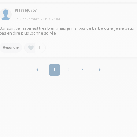
PierreJ6967
Le
2 novembre 2015
à
23:04
Bonsoir, ce rasoir est très bien, mais je n'ai pas de barbe dure! Je ne peux
pas en dire plus .bonne soirée !
1
Répondre
1
2
3