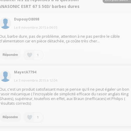
ANASONIC ESRT 67 S 503/ barbes dures
DupouyO8098
Le
8 novembre 2015
à
06:05
Oui, barbe dure, pas de problème, attention à ne pas perdre le câble
d'alimentation car en pièce détachée, ça coûte très cher...
1
Répondre
MayetA7794
Le
3 novembre 2015
à
12:04
Oui, c'est un produit satisfaisant mais je pense qu'il ne peut égaler un bon
rasoir mécanique ( l'incroyable de simplicité efficace du rasoir anglais King
Shaves), supérieur, toutefois en effet, aux Braun (inefficaces) et Philips (
résultats corrects)
1
Répondre