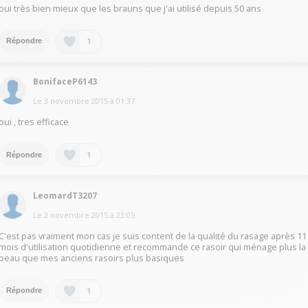
oui très bien mieux que les brauns que j'ai utilisé depuis 50 ans
1
Répondre
BonifaceP6143
Le
3 novembre 2015
à
01:37
oui , tres efficace
1
Répondre
LeomardT3207
Le
2 novembre 2015
à
23:05
C'est pas vraiment mon cas je suis content de la qualité du rasage après 11
mois d'utilisation quotidienne et recommande ce rasoir qui ménage plus la
peau que mes anciens rasoirs plus basiques
1
Répondre