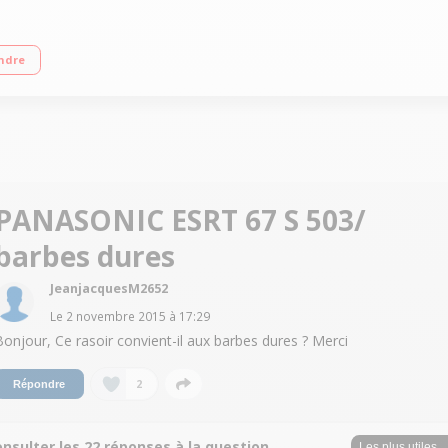
0 % étanche 3 lames : 2 grilles flottantes + 1 grille de finition Angle de cou
ndre
PANASONIC ESRT 67 S 503/
barbes dures
JeanjacquesM2652
Le
2 novembre 2015
à
17:29
Bonjour, Ce rasoir convient-il aux barbes dures ? Merci
2
Répondre
nsulter les 22 réponses à la question