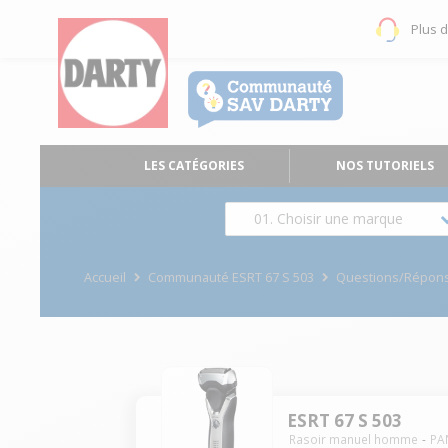
Plus 
LES CATÉGORIES
NOS TUTORIELS
01. Choisir une marque
Accueil
Communauté ESRT 67 S 503
Questions/Répon
ESRT 67 S 503
Rasoir manuel homme
PA