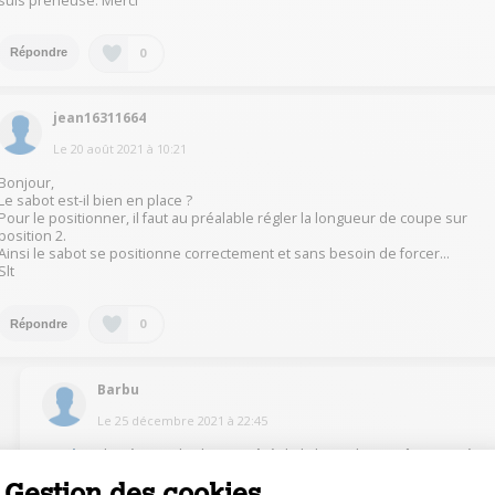
suis preneuse. Merci
0
Répondre
jean16311664
Le
20 août 2021
à
10:21
Bonjour,
Le sabot est-il bien en place ?
Pour le positionner, il faut au préalable régler la longueur de coupe sur
position 2.
Ainsi le sabot se positionne correctement et sans besoin de forcer...
Slt
0
Répondre
Barbu
Le
25 décembre 2021
à
22:45
@Lolo88
les érgots de chaque côté de la lame doivent être cassé
Gestion des cookies