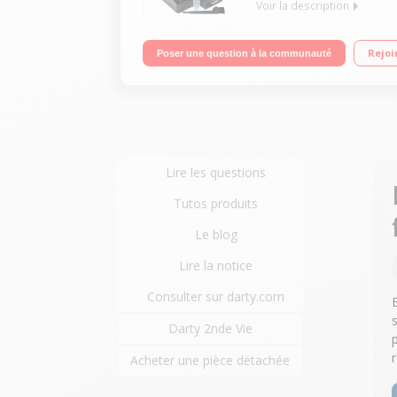
Voir la description
Rechargeable et secteur - Autonomie 50 minutes Te
Rejoi
Poser une question à la communauté
Lire les questions
Tutos produits
Le blog
Lire la notice
Consulter sur darty.com
Darty 2nde Vie
Acheter une pièce détachée