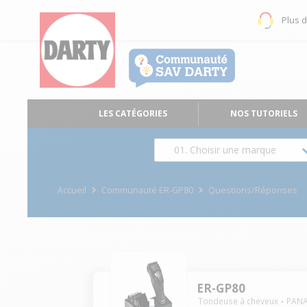
Plus 
LES CATÉGORIES
NOS TUTORIELS
01. Choisir une marque
Accueil
Communauté ER-GP80
Questions/Réponses
ER-GP80
Tondeuse à cheveux
PAN