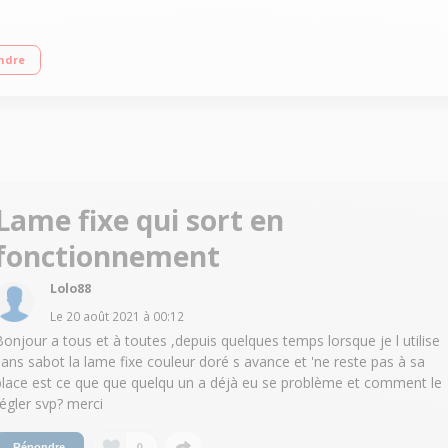
chnologie linéaire : 10 000 tours/minute Lame X-Taper en fibre carbone et tita
ndre
Lame fixe qui sort en
fonctionnement
Lolo88
Le
20 août 2021
à
00:12
Bonjour a tous et à toutes ,depuis quelques temps lorsque je l utilise
sans sabot la lame fixe couleur doré s avance et 'ne reste pas à sa
place est ce que que quelqu un a déjà eu se problème et comment le
régler svp? merci
0
Répondre