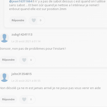
@jean16311664
Il n' y a pas de sabot dessus c est quand on l utilise
sans sabot ... Et bien sûr quand je nettoie a l intérieur je remet l
enbout quand elle est sur position 2mm
0
Répondre
zubg14241113
Le
20 août 2021
à
01:14
Bonsoir, non pas de problèmes pour l'instant !
0
Répondre
john31354615
Le
20 août 2021
à
00:55
Non désolé ça ne m est jamais arrivé je ne peux pas vous venir en aide
0
Répondre