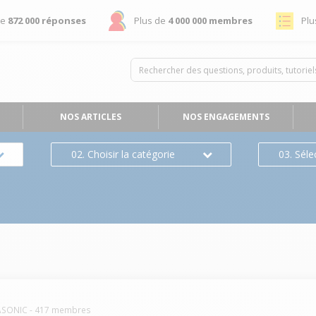
de
872 000 réponses
Plus de
4 000 000 membres
Plu
NOS ARTICLES
NOS ENGAGEMENTS
02. Choisir la catégorie
03. Séle
ASONIC
-
417
membres