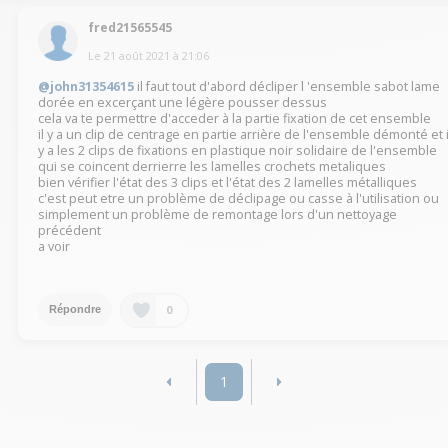
fred21565545
Le
21 août 2021
à
21:06
@john31354615
il faut tout d'abord décliper l 'ensemble sabot lame
dorée en excerçant une légère pousser dessus
cela va te permettre d'acceder à la partie fixation de cet ensemble
il y a un clip de centrage en partie arrière de l'ensemble démonté et i
y a les 2 clips de fixations en plastique noir solidaire de l'ensemble
qui se coincent derrierre les lamelles crochets metaliques
bien vérifier l'état des 3 clips et l'état des 2 lamelles métalliques
c'est peut etre un problème de déclipage ou casse à l'utilisation ou
simplement un problème de remontage lors d'un nettoyage
précédent
a voir
0
Répondre
1