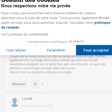
0
Répondre
Nous respectons votre vie privée
Vous n'avez pas encore fait votre choix en matière de cookies,
les_56313423
autorisez-vous le suivi de votre visite ? Vous pouvez également décider
quels services vous nous autorisez à lancer. Consultez notre
politique
Axeptio consent
Le
20 août 2021
à
17:33
de cookies
.
@Lolo88
Il y a certainement un problème au moment du remontage
Lire la politique de confidentialité
du bloc de lames qui doit être mal engagé ou mal maintenu par les
crochets/clips métalliques. Vérifier visuellement l'état des crochets,
Consentements certifiés par
notamment s'ils n'ont pas été déformés ou écrasés lors d'une
opération de démontage. S'ils sont écrasés, il faut essayer de les
Tout refuser
Paramétrer
Tout accepter
remettre en forme en dévissant le dispositif métallique, mais il y a u
risque de le métal casse lors de la manip de redressage. Vérifier
également le montage de la lame mobile qui doit se trouver
maintenue plaquée sur la lame fixe, par ses ressorts, et que ces
derniers soient bien arrimés dans les trous.
Sinon c'est un système robuste et simple...
0
Répondre
Lolo88
Le
20 août 2021
à
11:38