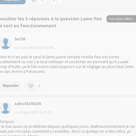
nsulter les 5 réponses à la question Lame fixe
ui sort en fonctionnement
Sof26
Le
3 janvier 2022
à
00:49
Non tu n'es pas le seul la lame jaune censée restée fixe est sortie
subitement ce soir j'ai tout nettoyer et assécher en pensant qu'il y avait
trop d'huile, ça le fait moins mais toujours sur le réglage au plus haut 2mm.
Je vais écrire à Panasonic
0
Répondre
saho33244235
Le
20 août 2021
à
11:32
Bonjour.
J'ai moi aussi ce problème depuis quelques jours. Malheureusement je ne
sais pas non plus comment y remédier, donc si quelqu'un a des infos, je