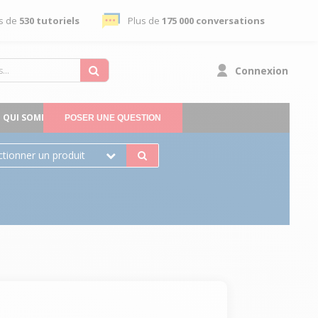
s de
530 tutoriels
Plus de
175 000 conversations
Connexion
QUI SOMMES-NOUS
POSER UNE QUESTION
ctionner un produit