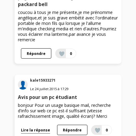
packard bell
coucou à tous je me présente,je me prénomme
angélique,et je suis grave embété avec l'ordinateur
portable de mon fils qui lorsque je l'allume
m'indique checking media et rien d'autres.Pourriez
vous éclairer ma lanterne,par avance je vous
remercie
Répondre
0
kale15933271
Le
24 juillet 2015
à
17:29
Avis pour un pc étudiant
bonjour Pour un usage basique mail, recherche
d'info sur web ce pc est-il suffisant (vitesse
rafraichissement image, qualité écran)? Merci
Lire la réponse
Répondre
0