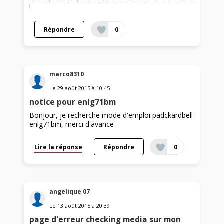
!
Répondre
0
marco8310
Le
29 août 2015
à
10:45
notice pour enlg71bm
Bonjour, je recherche mode d'emploi padckardbell
enlg71bm, merci d'avance
Lire la réponse
Répondre
0
angelique 07
Le
13 août 2015
à
20:39
page d'erreur checking media sur mon