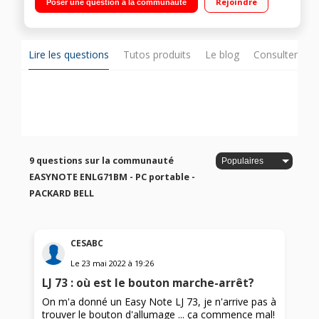
Rejoindre
Poser une question à la communauté
SATA / Carte graphique Intel HD Graphics - Graveur DVD -
HDMI
Lire les questions
Tutos produits
Le blog
Consulter sur
9 questions sur la communauté
EASYNOTE ENLG71BM - PC portable -
PACKARD BELL
CESABC
Le
23 mai 2022
à
19:26
LJ 73 : où est le bouton marche-arrêt?
On m'a donné un Easy Note LJ 73, je n'arrive pas à
trouver le bouton d'allumage ... ça commence mal!