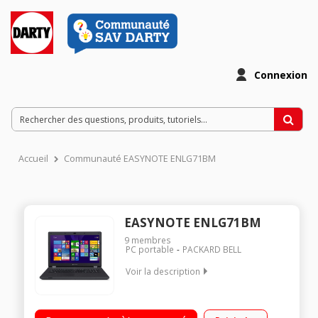
Connexion
Accueil
Communauté EASYNOTE ENLG71BM
EASYNOTE ENLG71BM
9
membres
PC portable
PACKARD BELL
Voir la description
Ecran LED 17,3" HD+,1600 x 900 pixels / Processeur Intel®
Celeron® N2840 à 2,16 GHz / RAM 4 Go - 1 To de disque dur