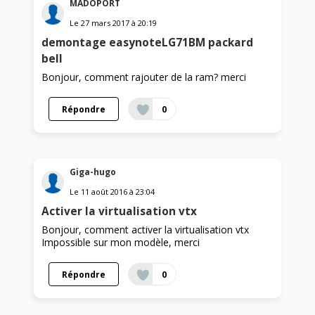
MADOPORT
Le
27 mars 2017
à
20:19
demontage easynoteLG71BM packard
bell
Bonjour, comment rajouter de la ram? merci
Répondre
0
Giga-hugo
Le
11 août 2016
à
23:04
Activer la virtualisation vtx
Bonjour, comment activer la virtualisation vtx
Impossible sur mon modèle, merci
Répondre
0