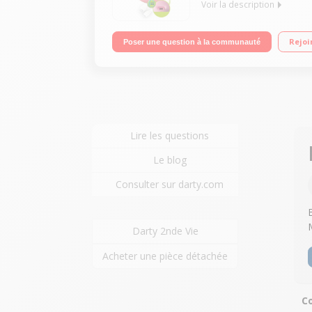
Voir la description
Veilleuse nomade - Chargement micro USB Autonom
Rejoi
Poser une question à la communauté
Lire les questions
Le blog
Consulter sur darty.com
Darty 2nde Vie
Acheter une pièce détachée
Co