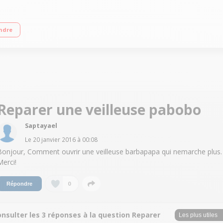
ie 11 heures - Indicateur de charge Diode froide LED Dès la naissance CE 0+
ndre
Reparer une veilleuse pabobo
Saptayael
Le
20 janvier 2016
à
00:08
Bonjour, Comment ouvrir une veilleuse barbapapa qui nemarche plus.
Merci!
0
Répondre
nsulter les 3 réponses à la question Reparer