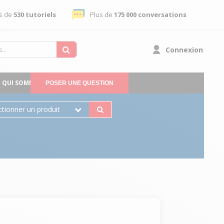
s de
530 tutoriels
Plus de
175 000 conversations
Connexion
QUI SOMMES-NOUS
POSER UNE QUESTION
ctionner un produit