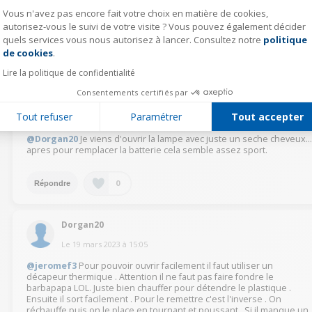
n'est pas enfoncé à fond, mais ça ne gène en rien.Une conception
Vous n'avez pas encore fait votre choix en matière de cookies,
visiblement jetable, non réparable sauf pour une personne motivée et
coriace.La minuterie ne fonctionne plus sur l'un des deux.
autorisez-vous le suivi de votre visite ? Vous pouvez également décider
quels services vous nous autorisez à lancer. Consultez notre
politique
Axeptio consent
de cookies
.
5
Répondre
Lire la politique de confidentialité
Consentements certifiés par
Patrick75
Tout refuser
Paramétrer
Tout accepter
Le
30 août 2025
à
13:41
@Dorgan20
Je viens d'ouvrir la lampe avec juste un seche cheveux..
apres pour remplacer la batterie cela semble assez sport.
0
Répondre
Dorgan20
Le
19 mars 2023
à
15:05
@jeromef3
Pour pouvoir ouvrir facilement il faut utiliser un
décapeur thermique . Attention il ne faut pas faire fondre le
barbapapa LOL. Juste bien chauffer pour détendre le plastique .
Ensuite il sort facilement . Pour le remettre c'est l'inverse . On
réchauffe puis on le place en tournant et poussant . Si il manque un