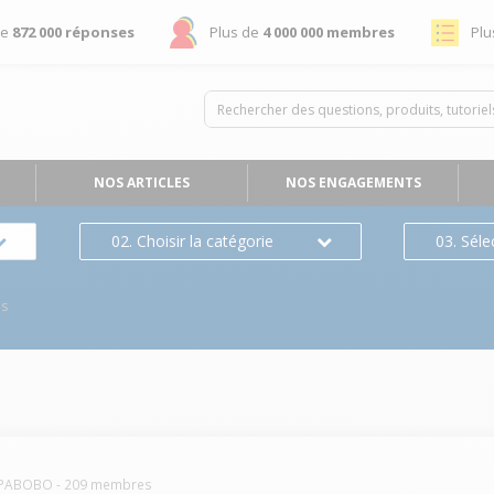
de
872 000 réponses
Plus de
4 000 000 membres
Plu
NOS ARTICLES
NOS ENGAGEMENTS
02. Choisir la catégorie
03. Séle
es
PABOBO
-
209
membres