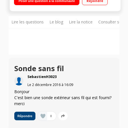
Rejoindre
Poser une question à la communauté
Lire les questions
Le blog
Lire la notice
Consulter sur d
Sonde sans fil
SebastienH3023
Le
2 décembre 2016
à
16:09
Bonjour
C'est bien une sonde extérieur sans fil qui est fourni?
merci
0
Répondre