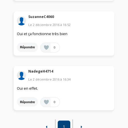
SuzanneC4060
Le
2 décembre 2016
à
16:52
Oui et ça fonctionne très bien
0
Répondre
NadegeH4714
Le
2 décembre 2016
à
16:34
Oui en effet.
0
Répondre
1