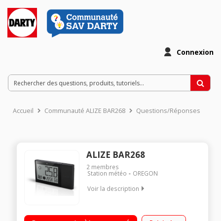
Connexion
Accueil
Communauté ALIZE BAR268
Questions/Réponses
ALIZE BAR268
2
membres
Station météo
OREGON
Voir la description
Prévision météo Thermomètre et hygromètre
intérieur/extérieur Calendrier, horloge et alarme Piles fournies