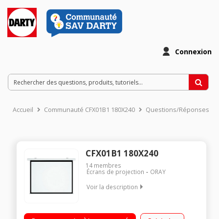
Connexion
Accueil
Communauté CFX01B1 180X240
Questions/Réponses
CFX01B1 180X240
14
membres
Écrans de projection
ORAY
Voir la description
Ecran motoris? - Format 4/3 Hauteur 180 cm x Largeur 240 cm
Carter aluminium laqu? blanc Surface blanc mat - cadre noir