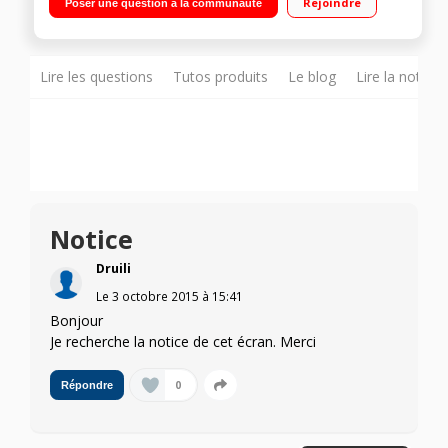
Rejoindre
Poser une question à la communauté
Lire les questions
Tutos produits
Le blog
Lire la notice
Notice
Druili
Le
3 octobre 2015
à
15:41
Bonjour
Je recherche la notice de cet écran. Merci
0
Répondre