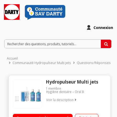
Connexion
Accueil
Communauté Hydropulseur Multi jets
Questions/Réponses
Hydropulseur Multi jets
1
membre
Hygiène dentaire
Oral B
Voir la description
Secteur 2 fonctions : mono-jet continu et jet alternatif Réglage
de la pression 4 canules et 2 bains de bouche fournis 500 ml