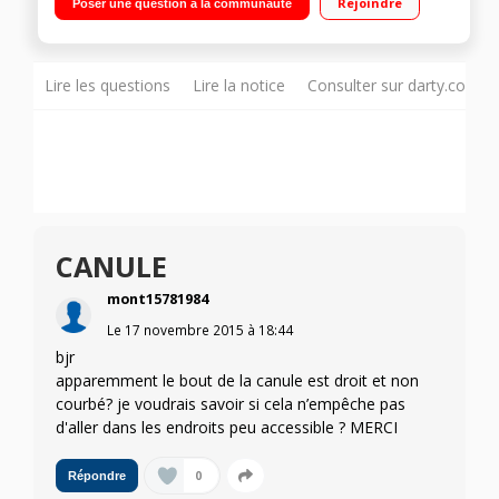
Rejoindre
Poser une question à la communauté
Lire les questions
Lire la notice
Consulter sur darty.com
CANULE
mont15781984
Le
17 novembre 2015
à
18:44
bjr
apparemment le bout de la canule est droit et non
courbé? je voudrais savoir si cela n’empêche pas
d'aller dans les endroits peu accessible ? MERCI
0
Répondre