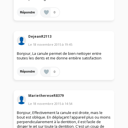
0
Répondre
DejeanR2113
Le
18 novembre 2015
à
19:45
Bonjour, La canule permet de bien nettoyer entre
toutes les dents et me donne entière satisfaction
0
Répondre
MariethereseR8379
Le
18 novembre 2015
à
14:54
Bonjour, Effectivement la canule est droite, mais le
bout est oblique. En déplaçant l'appareil plus ou moins
perpendiculairement à la dentition, il est facile de
diriger le jet sur toute la dentition. C'est un coup de