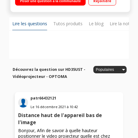
Rejoindre
Poser une question à la communauté
HDMI (dont 1 MHL) - VGA - 2 USB - Haut-parleur : 16 Watts - 26
db en mode éco"
Lire les questions
Tutos produits
Le blog
Lire la notice
Découvrez la question sur HD35UST -
Vidéoprojecteur - OPTOMA
patr66432121
Le
16 décembre 2021
à
10:42
Distance haut de l'appareil bas de
l'image
Bonjour, Afin de savoir à quelle hauteur
positionner le video projecteur quelle est chez