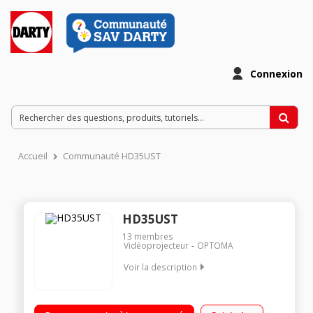
Connexion
Accueil
Communauté HD35UST
HD35UST
13
membres
Vidéoprojecteur
OPTOMA
Voir la description
"Vidéoprojecteur DLP 3D Full HD Focale ultra courte: écran
100"" à 50 cm de recul 3600 Lumens - Contraste 30 000:1 2