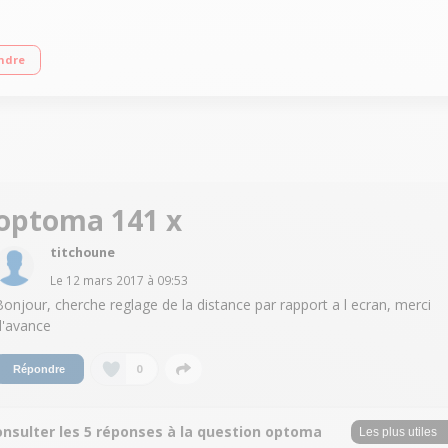
0 pixels) Contraste 23 000 :1 3000 Lumens Ainsi
ndre
optoma 141 x
titchoune
Le
12 mars 2017
à
09:53
Bonjour, cherche reglage de la distance par rapport a l ecran, merci
d'avance
0
Répondre
onsulter les 5 réponses à la question optoma