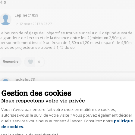
1 x
LepineC1859
Le
12 mars 2017
à
23:27
Le bouton de réglage de l objectif se trouve sur celui ci! Il dépEnd aussi de
la grandeur de l ecran et de la distance entre les 2( minimum 2,50m).j ai
personnellement installè un écran de 1,80m x1,20 et est espacé de 4,50m .
Le video projecteur se trouve à 1,45 du sol
0
Répondre
luckyluc73
Le
12 mars 2017
à
14:55
Gestion des cookies
bjr pour ma part je l'est installé a 4.50 m du projo . avec un réglage de focal
Nous respectons votre vie privée
.cdlt .
Vous n'avez pas encore fait votre choix en matière de cookies,
autorisez-vous le suivi de votre visite ? Vous pouvez également décider
0
Répondre
quels services vous nous autorisez à lancer. Consultez notre
politique
Axeptio consent
de cookies
.
DavidM9242