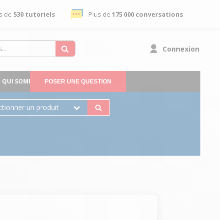
s de
530 tutoriels
Plus de
175 000 conversations
Connexion
QUI SOMMES-NOUS
POSER UNE QUESTION
ctionner un produit