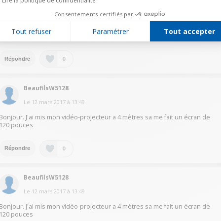
Lire la politique de confidentialité
Le
12 mars 2017
à
14:37
Consentements certifiés par
Google,est votre ami ces distances et reglages sont facilement trouvable
Tout refuser
Paramétrer
Tout accepter
sur le net. Bien à vous
0
Répondre
BeaufilsW5128
Le
12 mars 2017
à
13:49
Bonjour. J'ai mis mon vidéo-projecteur a 4 mètres sa me fait un écran de
120 pouces
0
Répondre
BeaufilsW5128
Le
12 mars 2017
à
13:49
Bonjour. J'ai mis mon vidéo-projecteur a 4 mètres sa me fait un écran de
120 pouces