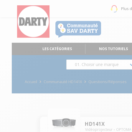
Plus 
LES CATÉGORIES
NOS TUTORIELS
01. Choisir une marque
Accueil
Communauté HD141X
Questions/Réponses
HD141X
Vidéoprojecteur
OPTOMA