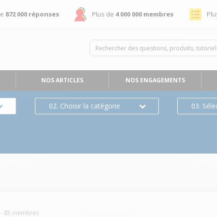
de
872 000 réponses
Plus de
4 000 000 membres
Plu
NOS ARTICLES
NOS ENGAGEMENTS
02. Choisir la catégorie
03. Séle
-
85
membres