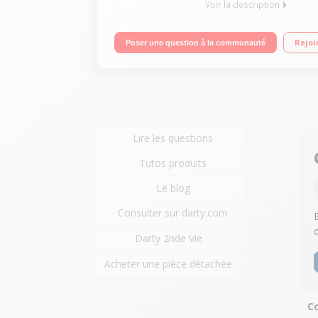
Voir la description
Vidéoprojecteur Full HD DLP / 3D 1080p (1920x108
Rejoi
Poser une question à la communauté
Lire les questions
Tutos produits
Le blog
Consulter sur darty.com
Darty 2nde Vie
Acheter une pièce détachée
C