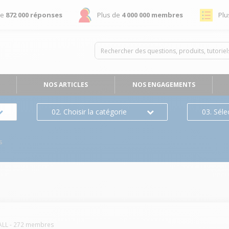
de
872 000 réponses
Plus de
4 000 000 membres
Plu
NOS ARTICLES
NOS ENGAGEMENTS
02. Choisir la catégorie
03. Séle
s
ALL
-
272
membres