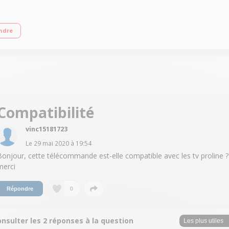
viseur
ndre
Compatibilité
vinc15181723
Le
29 mai 2020
à
19:54
Bonjour, cette télécommande est-elle compatible avec les tv proline ?
merci
0
Répondre
nsulter les 2 réponses à la question