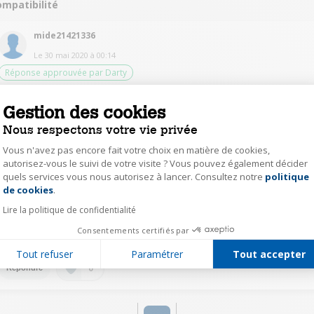
ompatibilité
mide21421336
Le
30 mai 2020
à
00:14
Réponse approuvée par Darty
PROLINE fait partie de la liste proposée par la télécommande : 7
Gestion des cookies
propositions pour PROLINE.
Nous respectons votre vie privée
0
Répondre
Vous n'avez pas encore fait votre choix en matière de cookies,
autorisez-vous le suivi de votre visite ? Vous pouvez également décider
quels services vous nous autorisez à lancer. Consultez notre
politique
Axeptio consent
DjamillaB3847
de cookies
.
Le
29 mai 2020
à
20:20
Lire la politique de confidentialité
Oui mais il faudra une configuration différente si vous cherche vous aurai l
Consentements certifiés par
pdf de la notice
Tout refuser
Paramétrer
Tout accepter
0
Répondre