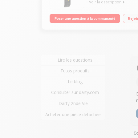
Voir la description
Télécommande universelle pour piloter votre télé
Rejoi
Poser une question à la communauté
Lire les questions
Tutos produits
Le blog
Consulter sur darty.com
Darty 2nde Vie
Acheter une pièce détachée
Co