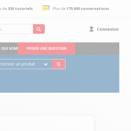
s de
530 tutoriels
Plus de
175 000 conversations
Connexion
QUI SOMMES-NOUS
POSER UNE QUESTION
ctionner un produit