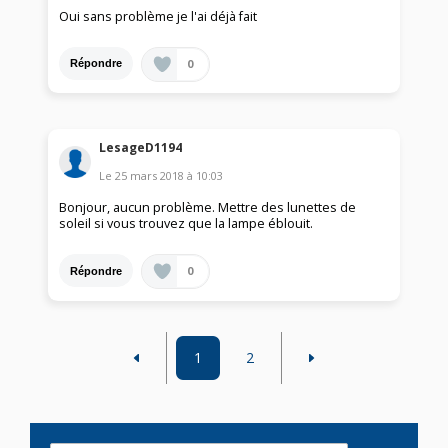
Oui sans problème je l'ai déjà fait
0
Répondre
LesageD1194
Le
25 mars 2018
à
10:03
Bonjour, aucun problème. Mettre des lunettes de
soleil si vous trouvez que la lampe éblouit.
0
Répondre
1
2