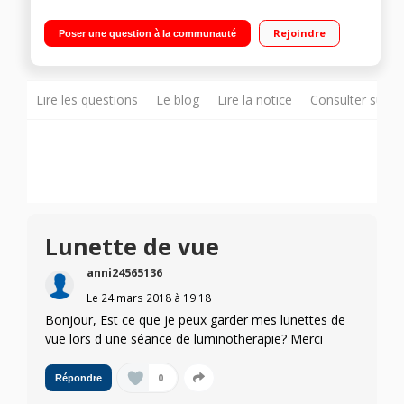
Lampe de luminothérapie Idéale contre la fatigue ponctuelle
Imite la lumière naturelle - 10000 lux A accrocher au mur ou à
Rejoindre
Poser une question à la communauté
utiliser sur trepied
Lire les questions
Le blog
Lire la notice
Consulter sur d
Lunette de vue
anni24565136
Le
24 mars 2018
à
19:18
Bonjour, Est ce que je peux garder mes lunettes de
vue lors d une séance de luminotherapie? Merci
0
Répondre