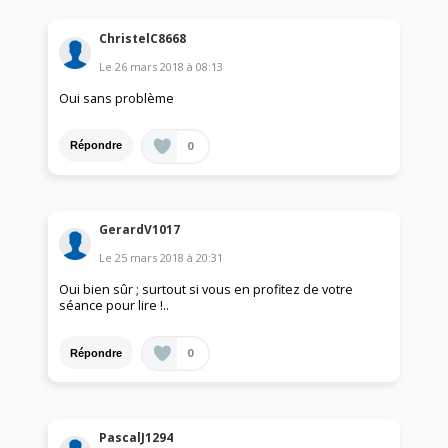
ChristelC8668
Le
26 mars 2018
à
08:13
Oui sans problème
0
Répondre
GerardV1017
Le
25 mars 2018
à
20:31
Oui bien sûr ; surtout si vous en profitez de votre
séance pour lire !..
0
Répondre
PascalJ1294