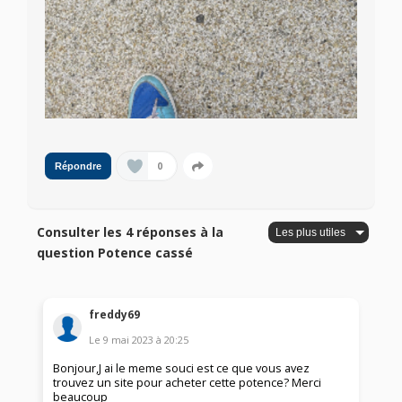
0
Répondre
Consulter les 4 réponses à la
question Potence cassé
freddy69
Le
9 mai 2023
à
20:25
Bonjour,J ai le meme souci est ce que vous avez
trouvez un site pour acheter cette potence? Merci
beaucoup