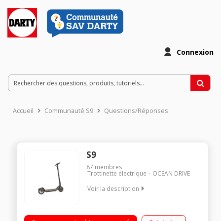
Connexion
Accueil
Communauté S9
Questions/Réponses
S9
87
membres
Trottinette électrique
OCEAN DRIVE
Voir la description
Vitesse maximale de 25 km/h Poids maximum supporté 120
kg Batterie 36 V - 10000 mAh Autonomie jusqu'à 40 km