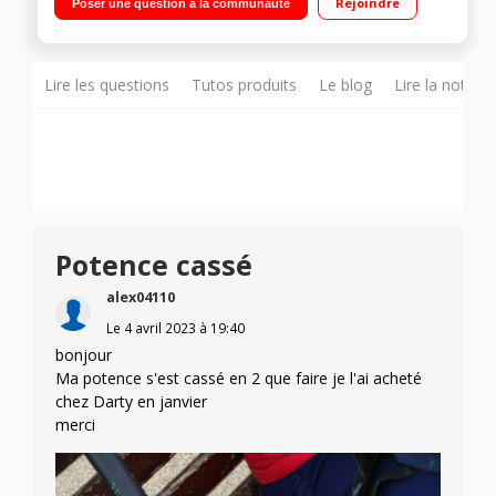
Rejoindre
Poser une question à la communauté
Lire les questions
Tutos produits
Le blog
Lire la notice
Potence cassé
alex04110
Le
4 avril 2023
à
19:40
bonjour
Ma potence s'est cassé en 2 que faire je l'ai acheté
chez Darty en janvier
merci