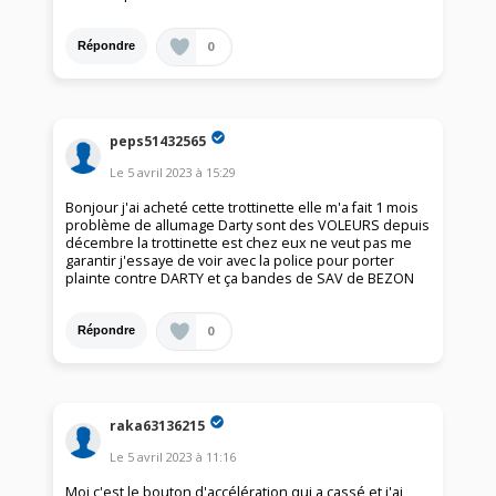
0
Répondre
peps51432565
Le
5 avril 2023
à
15:29
Bonjour j'ai acheté cette trottinette elle m'a fait 1 mois
problème de allumage Darty sont des VOLEURS depuis
décembre la trottinette est chez eux ne veut pas me
garantir j'essaye de voir avec la police pour porter
plainte contre DARTY et ça bandes de SAV de BEZON
0
Répondre
raka63136215
Le
5 avril 2023
à
11:16
Moi c'est le bouton d'accélération qui a cassé et j'ai