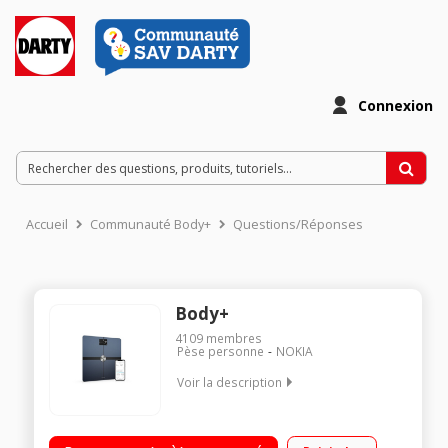
Connexion
Accueil
Communauté Body+
Questions/Réponses
Body+
4109
membres
Pèse personne
NOKIA
Voir la description
SUIVI DE COMPOSITION CORPORELLE COMPLÈTE - Mesure
ultra-précise du poids (kg, lb, st), du pourcentage de graisse