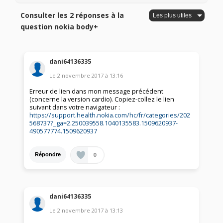
Consulter les 2 réponses à la
question nokia body+
dani64136335
Le
2 novembre 2017
à
13:16
Erreur de lien dans mon message précédent
(concerne la version cardio). Copiez-collez le lien
suivant dans votre navigateur :
https://support.health.nokia.com/hc/fr/categories/202
568737?_ga=2.250039558.1040135583.1509620937-
490577774.1509620937
0
Répondre
dani64136335
Le
2 novembre 2017
à
13:13