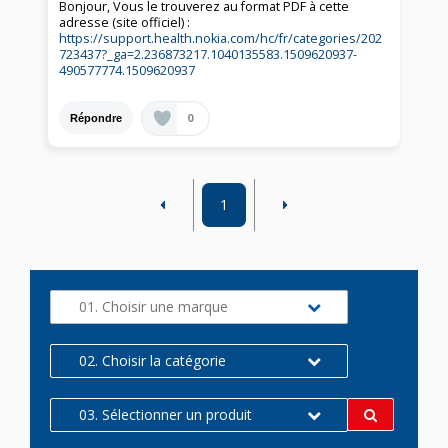
Bonjour, Vous le trouverez au format PDF à cette
adresse (site officiel) :
https://support.health.nokia.com/hc/fr/categories/202
723437?_ga=2.236873217.1040135583.1509620937-
490577774.1509620937
0
Répondre
1
01. Choisir une marque
02. Choisir la catégorie
03. Sélectionner un produit