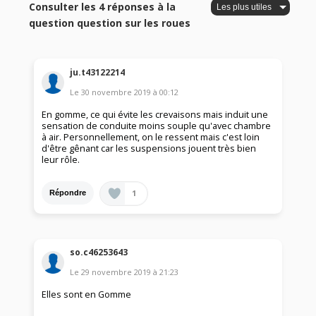
Consulter les 4 réponses à la
question question sur les roues
ju.t43122214
Le
30 novembre 2019
à
00:12
En gomme, ce qui évite les crevaisons mais induit une
sensation de conduite moins souple qu'avec chambre
à air. Personnellement, on le ressent mais c'est loin
d'être gênant car les suspensions jouent très bien
leur rôle.
1
Répondre
so.c46253643
Le
29 novembre 2019
à
21:23
Elles sont en Gomme