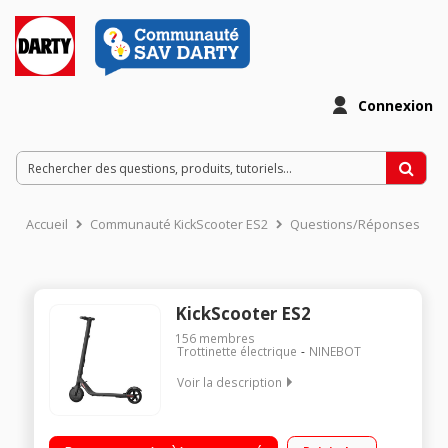
Connexion
Accueil
Communauté KickScooter ES2
Questions/Réponses
KickScooter ES2
156
membres
Trottinette électrique
NINEBOT
Voir la description
Vitesse maximale 25 km/h Poids maximum supporté 100 kg
Batterie 5200 mAh Autonomie moyenne de 25 km