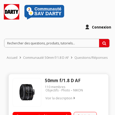
Connexion
Accueil
Communauté 50mm f/1.8 D AF
Questions/Réponses
50mm f/1.8 D AF
110
membres
Objectifs - Photo
NIKON
Voir la description
Monture Nikon Focale fixe 50 mm Ouverture f/1,8