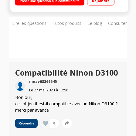
Rejoindre
Poser une question à la communauté
Lire les questions
Tutos produits
Le blog
Consulter sur
Compatibilité Ninon D3100
meav63366545
Le
27 mai 2023
à
12:58
Bonjour,
cet objectif est-il compatible avec un Nikon D3100 ?
merci par avance
0
Répondre