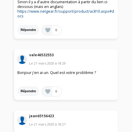
Sinon il y a d'autre documentation à partir du lien ci-
dessous (mais en anglais)
https://www.netgear.fr/support/product/ac810.aspx#d
ocs
0
Répondre
vale46532553
Le
21 mars 2020
à
18:29
Bonjour j'en ai un. Quel est votre problème ?
0
Répondre
jean65156423
Le
21 mars 2020
à
18:27