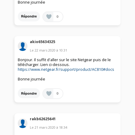
Bonne journée
0
Répondre
akio65634325
Le
22 mars 2020
à
10:31
Bonjour. Il suffit d'aller sur le site Netgear puis de le
télécharger. Lien ci-dessous.
https://www.netgear.fr/support/product/AC810#docs
Bonne journée
0
Répondre
rakb62625641
Le
21 mars 2020
à
18:34