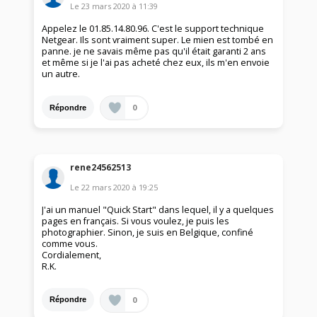
Le
23 mars 2020
à
11:39
Appelez le 01.85.14.80.96. C'est le support technique
Netgear. Ils sont vraiment super. Le mien est tombé en
panne. je ne savais même pas qu'il était garanti 2 ans
et même si je l'ai pas acheté chez eux, ils m'en envoie
un autre.
0
Répondre
rene24562513
Le
22 mars 2020
à
19:25
J'ai un manuel "Quick Start" dans lequel, il y a quelques
pages en français. Si vous voulez, je puis les
photographier. Sinon, je suis en Belgique, confiné
comme vous.
Cordialement,
R.K.
0
Répondre