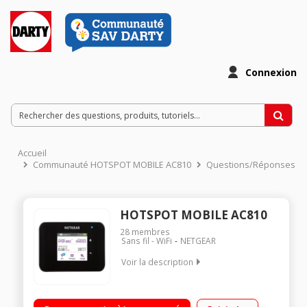
Connexion
Accueil
Communauté HOTSPOT MOBILE AC810
Questions/Réponses
HOTSPOT MOBILE AC810
28
membres
Sans fil - WiFi
NETGEAR
Voir la description
Hot spot Mobile 4G / 3G/ Wifi Partout dans le monde
Autonomie de 11 heures Jump Boost : batterie des secours