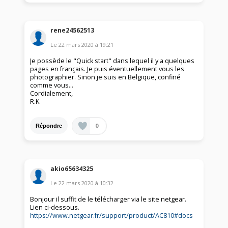
rene24562513
Le
22 mars 2020
à
19:21
Je possède le "Quick start" dans lequel il y a quelques
pages en français. Je puis éventuellement vous les
photographier. Sinon je suis en Belgique, confiné
comme vous...
Cordialement,
R.K.
0
Répondre
akio65634325
Le
22 mars 2020
à
10:32
Bonjour il suffit de le télécharger via le site netgear.
Lien ci-dessous.
https://www.netgear.fr/support/product/AC810#docs