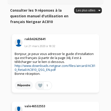
Consulter les 9 réponses à la
question manuel d'utilisation en
français Netgear AC810
rakb62625641
Le
21 mars 2020
à
18:32
Bonjour, je peux vous adresser le guide d'installation
qui est français (à partir de la page 34), il est à
télécharger sur le lien ci-dessous.
http://www.downloads.netgear.com/files/aircard/AC81
0_Retail/AC810_QSG_EN.pdf
Bonne réception.
1
Répondre
vale46532553