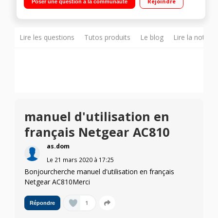
Rejoindre
Poser une question à la communauté
Lire les questions
Tutos produits
Le blog
Lire la notice
manuel d'utilisation en
français Netgear AC810
as.dom
Le
21 mars 2020
à
17:25
Bonjourcherche manuel d'utilisation en français
Netgear AC810Merci
1
Répondre