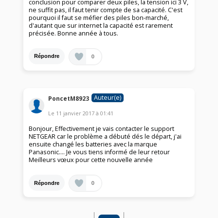
conclusion pour comparer deux piles, la tension ici 3 V,
ne suffit pas, il faut tenir compte de sa capacité. C'est
pourquoi il faut se méfier des piles bon-marché,
d'autant que sur internet la capacité est rarement
précisée. Bonne année à tous.
0
Répondre
Auteur(e)
PoncetM8923
Le
11 janvier 2017
à
01:41
Bonjour, Effectivement je vais contacter le support
NETGEAR car le problème a débuté dés le départ, j'ai
ensuite changé les batteries avec la marque
Panasonic.... Je vous tiens informé de leur retour
Meilleurs vœux pour cette nouvelle année
0
Répondre