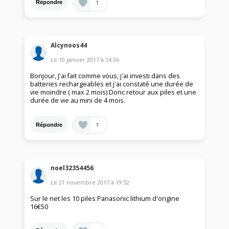
1
Répondre
Alcynoos44
Le
10 janvier 2017
à
14:36
Bonjour, J'ai fait comme vous, j'ai investi dans des
batteries rechargeables et j'ai constaté une durée de
vie moindre ( max 2 mois) Donc retour aux piles et une
durée de vie au mini de 4 mois.
1
Répondre
noel32354456
Le
21 novembre 2017
à
19:52
Sur le net les 10 piles Panasonic lithium d'origine
16€50