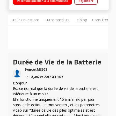
Rejoindre
Poser une question à la communauté
batterie intégrée Résolution HD 1280 x 720 pixels - Vision
nocturne 7,5 mètres Détection de mouvement - Alertes en
temps réel
Lire les questions
Tutos produits
Le blog
Consulter sur
Durée de Vie de la Batterie
PoncetM8923
Le
10 janvier 2017
à
12:09
Bonjour,
Est ce normal que la durée de vie de la batterie est
inférieure à un mois?
Elle fonctionne uniquement 15 min maxi par jour,
sans la détection de mouvement, et les paramètres
vidéo sur "durée de vie des piles optimales et est
déconnecté quand elle ne sert pas....Merci pour kvos