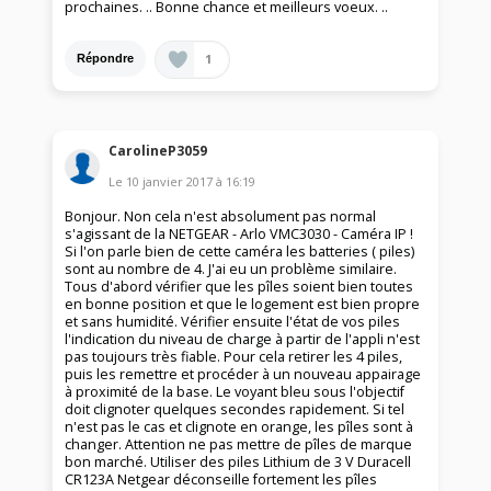
prochaines. .. Bonne chance et meilleurs voeux. ..
1
Répondre
CarolineP3059
Le
10 janvier 2017
à
16:19
Bonjour. Non cela n'est absolument pas normal
s'agissant de la NETGEAR - Arlo VMC3030 - Caméra IP !
Si l'on parle bien de cette caméra les batteries ( piles)
sont au nombre de 4. J'ai eu un problème similaire.
Tous d'abord vérifier que les pîles soient bien toutes
en bonne position et que le logement est bien propre
et sans humidité. Vérifier ensuite l'état de vos piles
l'indication du niveau de charge à partir de l'appli n'est
pas toujours très fiable. Pour cela retirer les 4 piles,
puis les remettre et procéder à un nouveau appairage
à proximité de la base. Le voyant bleu sous l'objectif
doit clignoter quelques secondes rapidement. Si tel
n'est pas le cas et clignote en orange, les pîles sont à
changer. Attention ne pas mettre de pîles de marque
bon marché. Utiliser des piles Lithium de 3 V Duracell
CR123A Netgear déconseille fortement les pîles