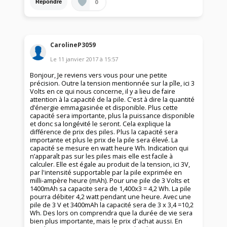
0
Répondre
CarolineP3059
Le
11 janvier 2017
à
15:57
Bonjour, Je reviens vers vous pour une petite
précision. Outre la tension mentionnée sur la pîle, ici 3
Volts en ce qui nous concerne, il y a lieu de faire
attention à la capacité de la pile. C'est à dire la quantité
d’énergie emmagasinée et disponible. Plus cette
capacité sera importante, plus la puissance disponible
et donc sa longévité le seront. Cela explique la
différence de prix des piles. Plus la capacité sera
importante et plus le prix de la pile sera élevé. La
capacité se mesure en watt heure Wh. Indication qui
n’apparaît pas sur les piles mais elle est facile à
calculer. Elle est égale au produit de la tension, ici 3V,
par l'intensité supportable par la pile exprimée en
milli-ampère heure (mAh). Pour une pile de 3 Volts et
1400mAh sa capacite sera de 1,400x3 = 4,2 Wh. La pile
pourra débiter 4,2 watt pendant une heure. Avec une
pile de 3 V et 3400mAh la capacité sera de 3 x 3,4 =10,2
Wh. Des lors on comprendra que la durée de vie sera
bien plus importante, mais le prix d'achat aussi. En