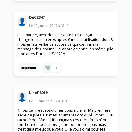
DgC2847
Le
10 janvier 2017
à
18:10
Je confirme, avec des piles Duracell d'origine j'ai
changé les premières après 6 mois d'utilisation dont 3
mois en surveillance actives ce qui confirme le
message de Caroline; J'ai approvisionné les même pile
d'origines Duracell 3V 123A
1
Répondre
LineP8019
Le
10 janvier 2017
à
18:03
1mois ce n' est absolument pas normal. Ma première
série de piles sur mes 3 Caméras ont duré 6mois... J' ai
racheté des Var ta Lithium,mais ces dernières n' ont
fonctionné que 2 mois...Je ne comprends pas,mais
c'est déjà mieux que vous..... Je vous dirai pour les