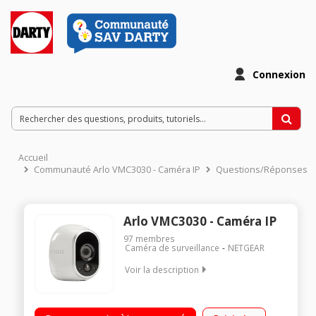
Connexion
Accueil
Communauté Arlo VMC3030 - Caméra IP
Questions/Réponses
Arlo VMC3030 - Caméra IP
97
membres
Caméra de surveillance
NETGEAR
Voir la description
Caméra IP supplémentaire pour système Netgear Arlo Usage
intérieur et extérieur sans fil - Autonomie 4 à 6 mois sur