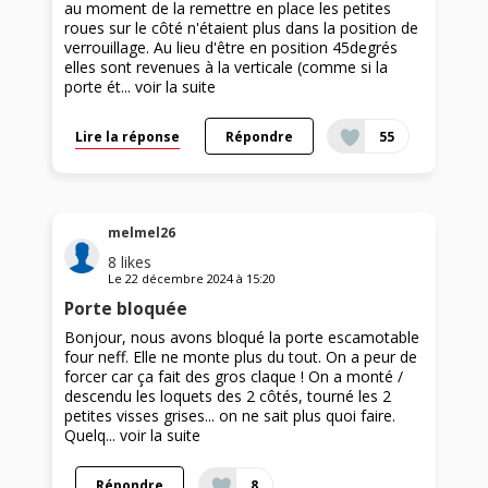
au moment de la remettre en place les petites
roues sur le côté n'étaient plus dans la position de
verrouillage. Au lieu d'être en position 45degrés
elles sont revenues à la verticale (comme si la
porte ét...
voir la suite
Lire la réponse
Répondre
55
melmel26
8
likes
Le
22 décembre 2024
à
15:20
Porte bloquée
Bonjour, nous avons bloqué la porte escamotable
four neff. Elle ne monte plus du tout. On a peur de
forcer car ça fait des gros claque ! On a monté /
descendu les loquets des 2 côtés, tourné les 2
petites visses grises... on ne sait plus quoi faire.
Quelq...
voir la suite
Répondre
8