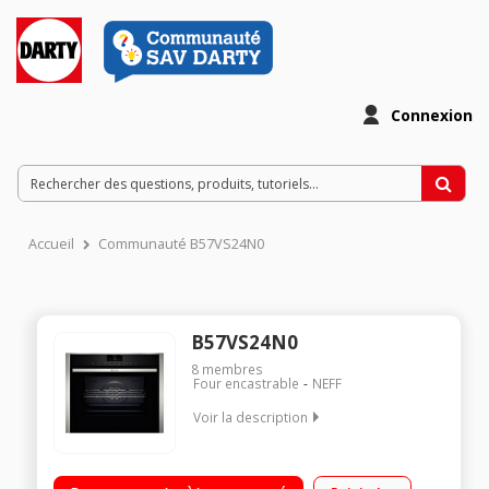
Connexion
Accueil
Communauté B57VS24N0
B57VS24N0
8
membres
Four encastrable
NEFF
Voir la description
Multifonction - Chaleur tournante + fonction vapeur Nettoyage
pyrolyse + Hydrolyse - Porte froide 13 modes de cuisson -