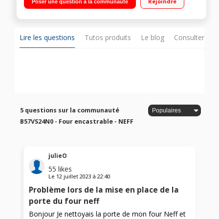
Rejoindre
Poser une question à la communauté
Fonction pain - Assistant pâtisserie et rôtisserie Très grande
capacité 71 litres - Porte escamotable Slide & Hide
Lire les questions
Tutos produits
Le blog
Consulter sur
5 questions sur la communauté
B57VS24N0 - Four encastrable - NEFF
julieO
55
likes
Le
12 juillet 2023
à
22:40
Problème lors de la mise en place de la
porte du four neff
Bonjour Je nettoyais la porte de mon four Neff et