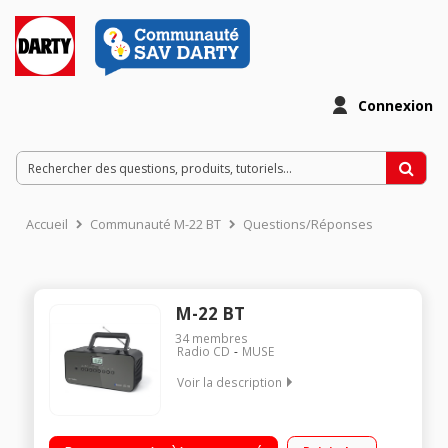
Connexion
Accueil
Communauté M-22 BT
Questions/Réponses
M-22 BT
34
membres
Radio CD
MUSE
Voir la description
Tuner FM Lecteur CD/CD-R/CD-RW Connexion Bluetooth Entrée
auxiliaire