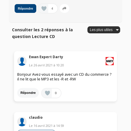
4
Répondre
Consulter les 2 réponses à la
question Lecture CD
Ewan Expert Darty
Le
26 avril 2021
à
10:20
Bonjour Avez-vous essayé avec un CD du commerce ?
il ne lit que le MP3 et les -R et -RW
0
Répondre
claudio
Le
16 avril 2021
à
14:59