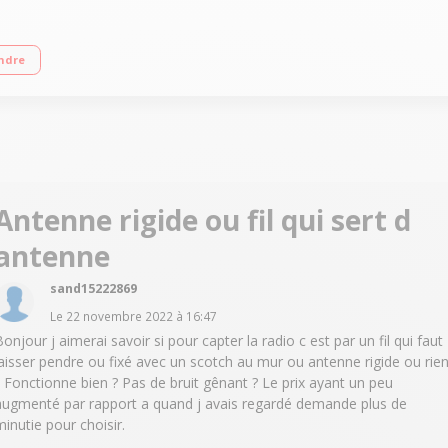
dio ou buzzer Double alarme - Fonction Répétition et arrêt programmé Affichage
ndre
Antenne rigide ou fil qui sert d
antenne
sand15222869
Le
22 novembre 2022
à
16:47
Bonjour j aimerai savoir si pour capter la radio c est par un fil qui faut
laisser pendre ou fixé avec un scotch au mur ou antenne rigide ou rie
? Fonctionne bien ? Pas de bruit gênant ? Le prix ayant un peu
augmenté par rapport a quand j avais regardé demande plus de
minutie pour choisir.