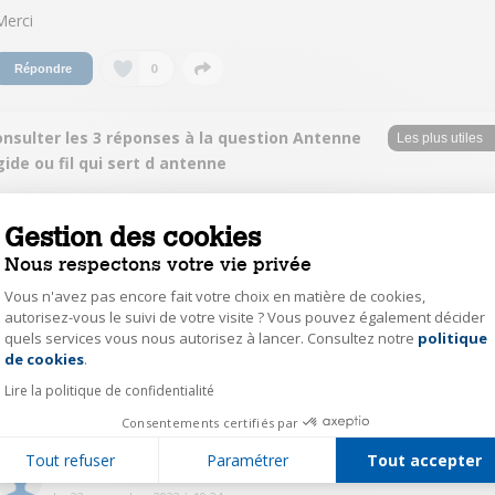
Merci
0
Répondre
onsulter les 3 réponses à la question Antenne
gide ou fil qui sert d antenne
cel.42364141
Gestion des cookies
Le
22 novembre 2022
à
17:01
Nous respectons votre vie privée
Bonjour, je vous confirme qu'il n'y a pas de fil qui pend, c'est facile de
sélectionner les stations radios grâce au tuner digital. C'est l'un des
Vous n'avez pas encore fait votre choix en matière de cookies,
critères qui m'avais d'ailleurs orienté vers ce modèle. Le son est tout à fait
autorisez-vous le suivi de votre visite ? Vous pouvez également décider
correct pour un radio réveil. Concernant l'évolution du prix, Vérifiez bien si
quels services vous nous autorisez à lancer. Consultez notre
politique
Axeptio consent
ce produit est bien vendu et expédié par Darty
de cookies
.
Lire la politique de confidentialité
3
Répondre
Consentements certifiés par
Tout refuser
Paramétrer
Tout accepter
lesn66434135