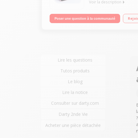
Voir la description
Tuner numérique FM - 6 présélections Alarmes : ra
Rejoi
Poser une question à la communauté
Lire les questions
Tutos produits
Le blog
Lire la notice
Consulter sur darty.com
Darty 2nde Vie
Acheter une pièce détachée