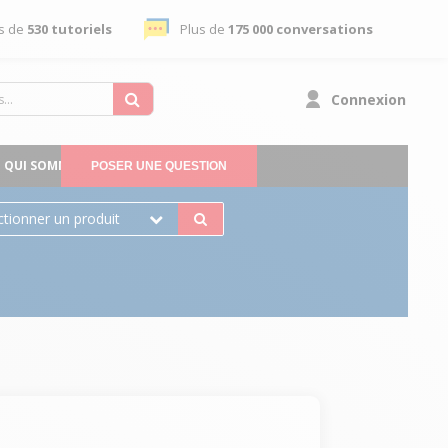
s de
530 tutoriels
Plus de
175 000 conversations
Connexion
QUI SOMMES-NOUS
POSER UNE QUESTION
ctionner un produit