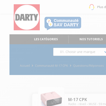
Plus 
LES CATÉGORIES
NOS TUTORIELS
01. Choisir une marque
Accueil
Communauté M-17 CPK
Questions/Réponses
M-17 CPK
Radio - réveil
MUSE
-
59
m