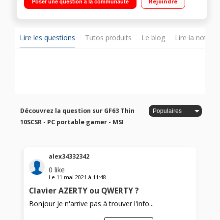
Rejoindre
Poser une question à la communauté
HDD + 256 Go SSD - Carte graphique Nvidia GF GTX 1650 Ti
Max Q 4 Go Windows 10 - Webcam HD - HDMI - Wifi 802.11 ac -
BT 5.0"
Lire les questions
Tutos produits
Le blog
Lire la notice
Découvrez la question sur GF63 Thin
10SCSR - PC portable gamer - MSI
alex34332342
0
like
Le
11 mai 2021
à
11:48
Clavier AZERTY ou QWERTY ?
Bonjour Je n'arrive pas à trouver l'info...