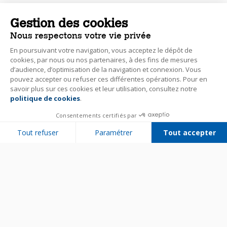
Gestion des cookies
Nous respectons votre vie privée
En poursuivant votre navigation, vous acceptez le dépôt de
cookies, par nous ou nos partenaires, à des fins de mesures
d’audience, d’optimisation de la navigation et connexion. Vous
pouvez accepter ou refuser ces différentes opérations. Pour en
savoir plus sur ces cookies et leur utilisation, consultez notre
politique de cookies
.
Consentements certifiés par
Tout refuser
Paramétrer
Tout accepter
Plateforme de Gestion du Consentement : Personnalisez vos Options
Axeptio consent
Notre plateforme vous permet d'adapter et de gérer vos paramètres de 