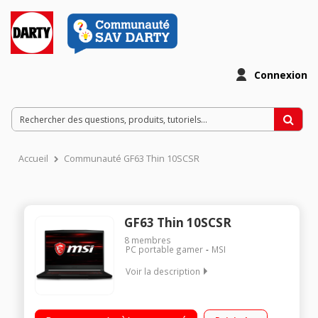
Connexion
Accueil
Communauté GF63 Thin 10SCSR
GF63 Thin 10SCSR
8
membres
PC portable gamer
MSI
Voir la description
"Ecran 15,6"" Full HD 144 Hz Processeur Intel® Core™ i7-
10750H (2,6 GHz / jusqu'à 5,0 GHz) RAM 16 Go DDR4 - 1 To