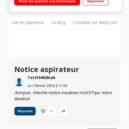
Rejoindre
Poser une question à la communauté
Qualité de filtration : D Brosse double position et brosse
parquet
Lire les questions
Le blog
Consulter sur darty.com
Notice aspirateur
Tat3164028cab
Le
1 février 2016
à
17:02
.Bonjour, cherche notice moulinex mo5371pa. merci
davance
0
Répondre