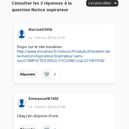
Consulter les 2 réponses à la
question Notice aspirateur
MarineH3056
Le
1 février 2016
à
23:41
Dispo sur le site moulinex :
http://www.moulinex.fr/notices/Produits/Entretien-de-
la-maison/Aspirateur/Aspirateur-sans-
sac/COMPACTEO-ERGO-CYCLONIC/csp/2210019182
0
Répondre
EmmanuelB7430
Le
1 février 2016
à
21:45
Okay j'en dispose d'une