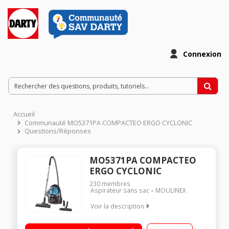
Connexion
Accueil
Communauté MO5371PA COMPACTEO ERGO CYCLONIC
Questions/Réponses
MO5371PA COMPACTEO
ERGO CYCLONIC
230
membres
Aspirateur sans sac
MOULINEX
Voir la description
Efficacité aspiration sols durs : A - Tapis / moquettes : C
Classe d'efficacité énergétique : B Niveau sonore : 86 dB(A) -