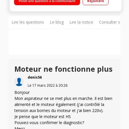
Rejoindre
Poser une question à la communauté
Qualité de filtration : A Brosse double position - brosse
parquet
Lire les questions
Le blog
Lire la notice
Consulter sur d
Moteur ne fonctionne plus
denis56
Le
17 mars 2022
à
20:26
Bonjour
Mon aspirateur ne se met plus en marche. Il est bien
alimenté et le moteur également (j'ai contrôlé la
tension aux bornes du moteur et j'ai bien 220v).
Je pense que le moteur est HS
Pouvez-vous confirmer le diagnostic?
Merci