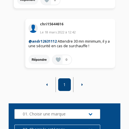
chri15644616
Le
18 mars 2022
à
12:42
@andr12631112
Attendre 30 mn minimum, il y a
une sécurité en cas de surchauffe !
0
Répondre
1
01. Choisir une marque