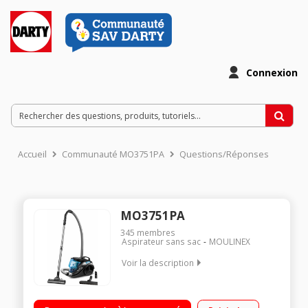
Connexion
Accueil
Communauté MO3751PA
Questions/Réponses
MO3751PA
345
membres
Aspirateur sans sac
MOULINEX
Voir la description
Efficacité aspiration sols durs : A - Tapis / moquettes : C
Classe d'éfficacité énergétique : A Niveau sonore : 79 dB(A) -