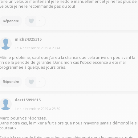
faire un velouté maintenant je le nettoie manuellement et je ne fait plus de
velouté je ne le recommande pas du tout
1
Répondre
mich24325315
Le
4 décembre 2019
à
23:41
Même problème, sauf que j'ai eu la chance que cela arrive un peu avant la
fin de la période de garantie. Dans mon cas l'obsolescence a été mal
programmée à quelques jours près.
1
Répondre
dart15991615
Le
4 décembre 2019
à
23:30
Merci pour vos réponses.
Dans notre cas, le mixer a fuit alors que nous n'avions jamais démonté le s
couteaux.
Suite à la seconde fuite, nous les avons démonté pour les nettoyer, puis