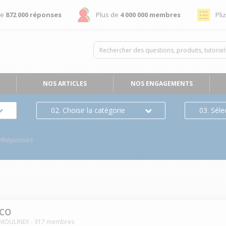
de
872 000 réponses
Plus de
4 000 000 membres
Plu
NOS ARTICLES
NOS ENGAGEMENTS
02. Choisir la catégorie
03. Séle
s/Réponses
 CO
MOULINEX
-
317
membres