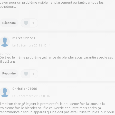
payer pour un problème visiblement largement partagé par tous les
acheteurs.
1
Répondre
marc13311564
Le
5 décembre 2019
à
10:14
Bonjour,
Déjà eu le même problème ,échange du blender sous garantie avec le sav
.il y a 2 ans.
1
Répondre
ChristianC6906
Le
5 décembre 2019
à
09:02
il me l'on changé le joint la première foi la deuxième fois la lame. Et la
troisième fois le blender sauf le couvercle et quatre mois après ça
recommence c.est un appareil qui ne doit pas être utilisé tout les jour pour