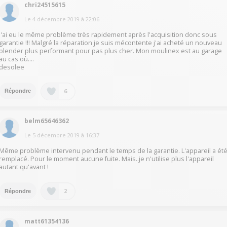
chri24515615
Le
4 décembre 2019
à
22:06
J'ai eu le même problème très rapidement après l'acquisition donc sous
garantie !!! Malgré la réparation je suis mécontente j'ai acheté un nouveau
blender plus performant pour pas plus cher. Mon moulinex est au garage
au cas où....
desolee
6
Répondre
belm65646362
Le
5 décembre 2019
à
16:37
Même problème intervenu pendant le temps de la garantie. L'appareil a ét
remplacé. Pour le moment aucune fuite. Mais..je n'utilise plus l'appareil
autant qu'avant !
2
Répondre
matt61354136