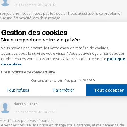
Le
4 décembre 2019
à
21:40
Bonjour, non vous n'êtes pas les seuls ! Nous aussi avons ce problème !
Aucune étanchéité lors d'un mixage ...
Gestion des cookies
2
Répondre
Nous respectons votre vie privée
Vous n'avez pas encore fait votre choix en matière de cookies,
morg16321622
autorisez-vous le suivi de votre visite ? Vous pouvez également décider
Le
4 décembre 2019
à
21:30
quels services vous nous autorisez à lancer. Consultez notre
politique
Axeptio consent
de cookies
.
Bonsoir,
J'ai moi aussi rencontré ce problème de fuite. Je l'ai fait réparé 2 fois.
Lire la politique de confidentialité
Heureusement il était encore sous garantie.
Consentements certifiés par
2
Répondre
Tout refuser
Paramétrer
Tout accepter
dart15991615
Le
5 décembre 2019
à
22:51
Merci à tous pour vos réponses
Le vendeur refuse une prise en charge sous garantie, et me demande de