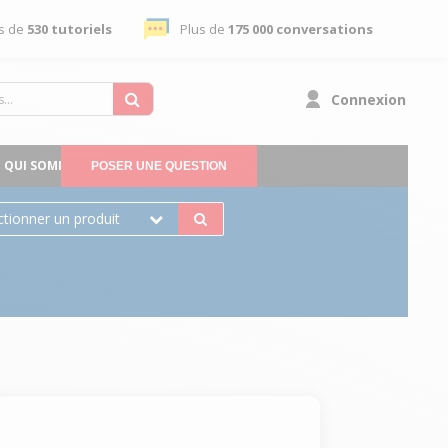
s de
530 tutoriels
Plus de
175 000 conversations
Connexion
QUI SOMMES-NOUS
POSER UNE QUESTION
ctionner un produit