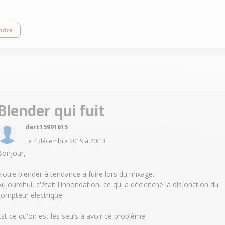
esses de mixage + fonction Pulse + glace pilée 4 programmes : soupes veloutée
ndre
Blender qui fuit
dart15991615
Le
4 décembre 2019
à
20:13
Bonjour,
Notre blender à tendance a fuire lors du mixage.
Aujourdhui, c'était l'innondation, ce qui a déclenché la disjonction du
compteur électrique.
Est ce qu'on est les seuls à avoir ce problème