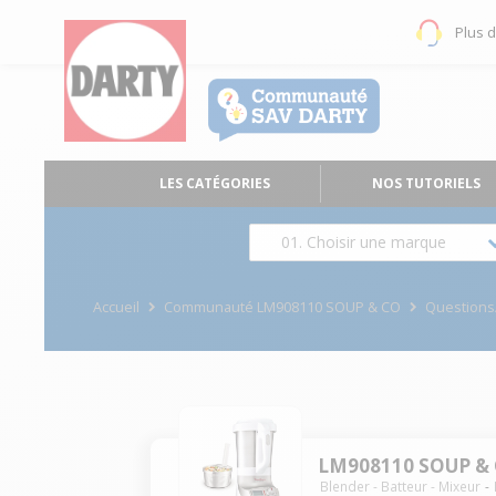
Plus 
LES CATÉGORIES
NOS TUTORIELS
01. Choisir une marque
Accueil
Communauté LM908110 SOUP & CO
Question
LM908110 SOUP &
Blender - Batteur - Mixeur