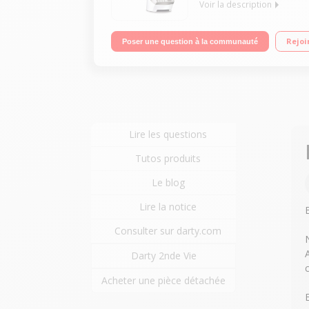
Voir la description
Blender chauffant - Capacité 2 litres utile 5 vit
Rejoi
Poser une question à la communauté
Panier vapeur et livre de 30 recettes fournis
Lire les questions
Tutos produits
Le blog
Lire la notice
Consulter sur darty.com
Darty 2nde Vie
Acheter une pièce détachée