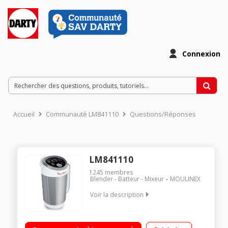
Connexion
Accueil
Communauté LM841110
Questions/Réponses
LM841110
1245
membres
Blender - Batteur - Mixeur
MOULINEX
Voir la description
Blender chauffant - Capacité 1,2 litre utile Puissance 980 Watts
- 3 programmes Fonction nettoyage facile Livre de 30 recettes