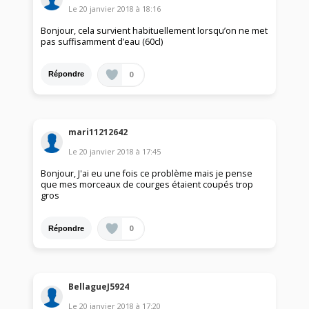
Le
20 janvier 2018
à
18:16
Bonjour, cela survient habituellement lorsqu’on ne met
pas suffisamment d’eau (60cl)
0
Répondre
mari11212642
Le
20 janvier 2018
à
17:45
Bonjour, J'ai eu une fois ce problème mais je pense
que mes morceaux de courges étaient coupés trop
gros
0
Répondre
BellagueJ5924
Le
20 janvier 2018
à
17:20