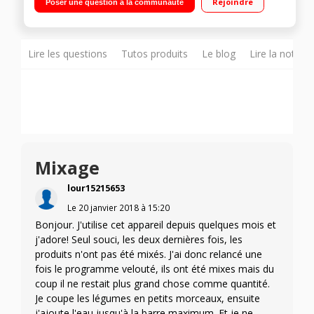
Rejoindre
Poser une question à la communauté
Lire les questions
Tutos produits
Le blog
Lire la notice
Mixage
lour15215653
Le
20 janvier 2018
à
15:20
Bonjour. J'utilise cet appareil depuis quelques mois et
j'adore! Seul souci, les deux dernières fois, les
produits n'ont pas été mixés. J'ai donc relancé une
fois le programme velouté, ils ont été mixes mais du
coup il ne restait plus grand chose comme quantité.
Je coupe les légumes en petits morceaux, ensuite
j'ajoute l'eau jusqu'à la barre maximum. Et je ne