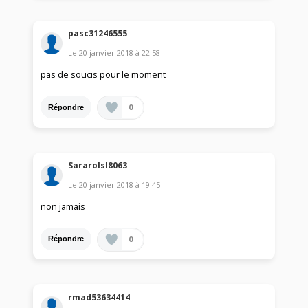
pasc31246555
Le
20 janvier 2018
à
22:58
pas de soucis pour le moment
0
Répondre
SararolsI8063
Le
20 janvier 2018
à
19:45
non jamais
0
Répondre
rmad53634414