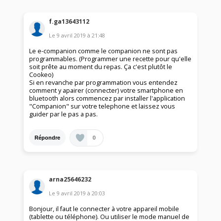
f.ga13643112
Le
9 avril 2019
à
21:48
Le e-companion comme le companion ne sont pas
programmables. (Programmer une recette pour qu'elle
soit prête au moment du repas. Ça c'est plutôt le
Cookeo)
Si en revanche par programmation vous entendez
comment y apairer (connecter) votre smartphone en
bluetooth alors commencez par installer l'application
"Companion" sur votre telephone et laissez vous
guider par le pas a pas.
0
Répondre
arna25646232
Le
9 avril 2019
à
20:03
Bonjour, il faut le connecter à votre appareil mobile
(tablette ou téléphone). Ou utiliser le mode manuel de