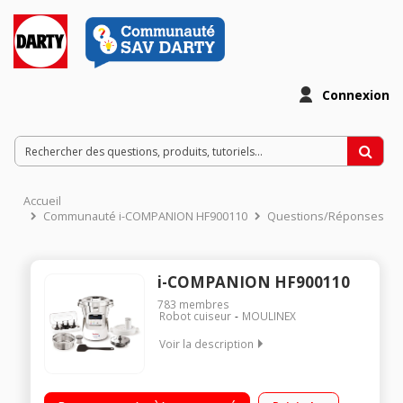
Connexion
Accueil
Communauté i-COMPANION HF900110
Questions/Réponses
i-COMPANION HF900110
783
membres
Robot cuiseur
MOULINEX
Voir la description
Robot cuiseur connecté - Grande capacité : jusqu’à 10
personnes Application gratuite compatible iOS et Android -