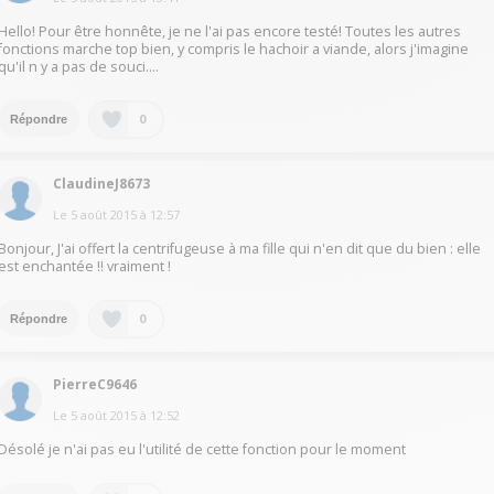
Hello! Pour être honnête, je ne l'ai pas encore testé! Toutes les autres
fonctions marche top bien, y compris le hachoir a viande, alors j'imagine
qu'il n y a pas de souci....
0
Répondre
ClaudineJ8673
Le
5 août 2015
à
12:57
Bonjour, J'ai offert la centrifugeuse à ma fille qui n'en dit que du bien : elle
est enchantée !! vraiment !
0
Répondre
PierreC9646
Le
5 août 2015
à
12:52
Désolé je n'ai pas eu l'utilité de cette fonction pour le moment