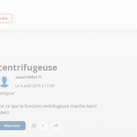
trifugeuse - Presse-agrumes - Pétrin - Fouet métal/Couteau multifonction, disq
ndre
centrifugeuse
sami15993171
Le
4 août 2015
à
17:59
Bonjour
Est ce que la fonction centrifugeuse marche bien?
Merci
0
Répondre