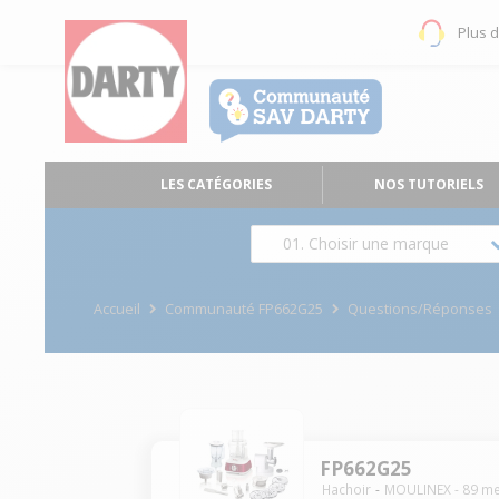
Plus 
LES CATÉGORIES
NOS TUTORIELS
01. Choisir une marque
Accueil
Communauté FP662G25
Questions/Réponses
FP662G25
Hachoir
MOULINEX
-
89
me