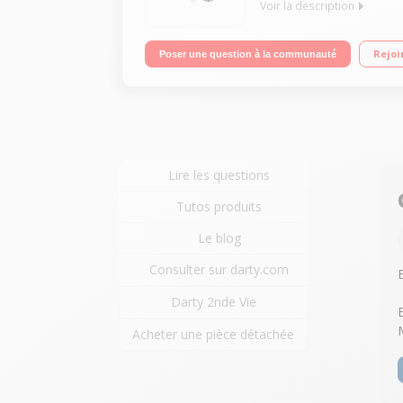
Voir la description
Capacité du bol 3 lL + blender 1,5 L + hachoir/Cen
Rejoi
Poser une question à la communauté
rangement accessoires - Range cordon
Lire les questions
Tutos produits
Le blog
Consulter sur darty.com
Darty 2nde Vie
Acheter une pièce détachée