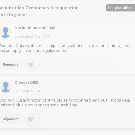
nsulter les 7 réponses à la question
entrifugeuse
NathalielaurenD1348
Le
5 août 2015
à
13:07
Bonjour, Oui ce robot est complet, polyvalent et sa fonction centrifugeuse
est au top, je m'en sert régulièrement.
1
Répondre
OlivierE2402
Le
5 août 2015
à
12:52
Bonjour, Oui la fonction centrifugeuse fonctionne bien nous l'avons déjà
utiliser à plusieurs reprises sans problème
1
Répondre