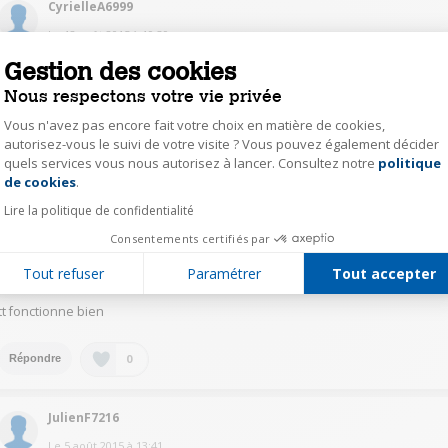
CyrielleA6999
Le
12 août 2015
à
19:39
Gestion des cookies
Bonjour, excusez-moi pour le délais de ma réponse. Je ne suis pas une
experte en centrifugeuse (la fonction du robot est ma première
Nous respectons votre vie privée
centrifugeuse) mais j'ai testé avec les pommes et je pense que c'est assez
efficace. Encore une fois je ne suis pas une experte donc je n'ai pas de
Vous n'avez pas encore fait votre choix en matière de cookies,
comparaison sur laquelle me baser. J'espère que ça peut quand même
autorisez-vous le suivi de votre visite ? Vous pouvez également décider
vous aider. Bonne soirée.
quels services vous nous autorisez à lancer. Consultez notre
politique
Axeptio consent
de cookies
.
0
Répondre
Lire la politique de confidentialité
Consentements certifiés par
PhilippeC7280
Tout refuser
Paramétrer
Tout accepter
Le
5 août 2015
à
15:32
tt fonctionne bien
0
Répondre
JulienF7216
Le
5 août 2015
à
13:41