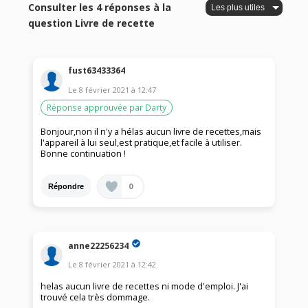
Consulter les 4 réponses à la
question Livre de recette
fust63433364
Le
8 février 2021
à
12:47
Réponse approuvée par Darty
Bonjour,non il n'y a hélas aucun livre de recettes,mais
l'appareil à lui seul,est pratique,et facile à utiliser.
Bonne continuation !
0
Répondre
anne22256234
Le
8 février 2021
à
12:42
helas aucun livre de recettes ni mode d'emploi. J'ai
trouvé cela très dommage.