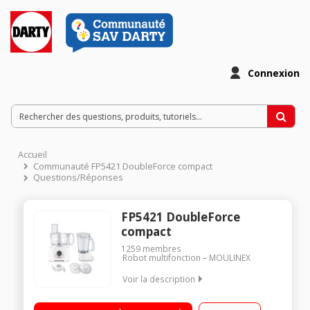
Connexion
Accueil
Communauté FP5421 DoubleForce compact
Questions/Réponses
FP5421 DoubleForce
compact
1259
membres
Robot multifonction
MOULINEX
Voir la description
Robot multifonction et blender double action - Capacité du bol
: 2,2L 19 fonctions grâce aux 4 accessoires - 6 options de