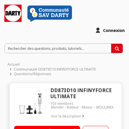
Connexion
Accueil
Communauté DD873D10 INFINYFORCE ULTIMATE
Questions/Réponses
DD873D10 INFINYFORCE
ULTIMATE
103
membres
Blender - Batteur - Mixeur
MOULINEX
Voir la description
Pied mixeur - 1000 Watts 4 grandes lames crantées en inox (2
lames droites et 2 lames incurvées) Anti-éclaboussures -