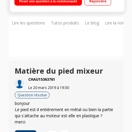
Rejoindre
Poser une question à la communauté
Poignée ergonomique Variateur avec 25 vitesses - Fonction
turbo
Lire les questions
Tutos produits
Le blog
Lire la notice
Matière du pied mixeur
CHAU15363761
Le
20 mars 2019
à
19:30
Question résolue
bonjour
Le pied est-il entièrement en métal ou bien la partie
qui s'attache au moteur est-elle en plastique ?
merci