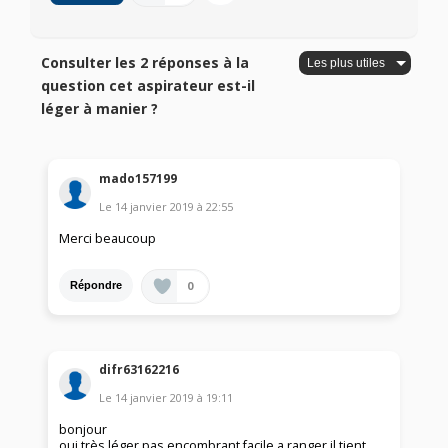
Consulter les 2 réponses à la
question cet aspirateur est-il
léger à manier ?
mado157199
Le
14 janvier 2019
à
22:55
Merci beaucoup
0
Répondre
difr63162216
Le
14 janvier 2019
à
19:11
bonjour
oui très léger pas encombrant facile a ranger il tient