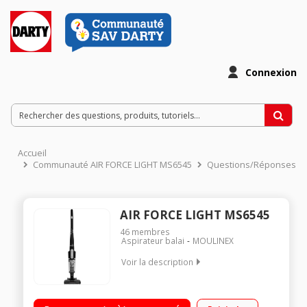
Connexion
Accueil
Communauté AIR FORCE LIGHT MS6545
Questions/Réponses
AIR FORCE LIGHT MS6545
46
membres
Aspirateur balai
MOULINEX
Voir la description
Fonction : sol Puissance 14,4 Volts - Autonomie 30 minutes
Tient debout tout seul Brosse à éclairage LED