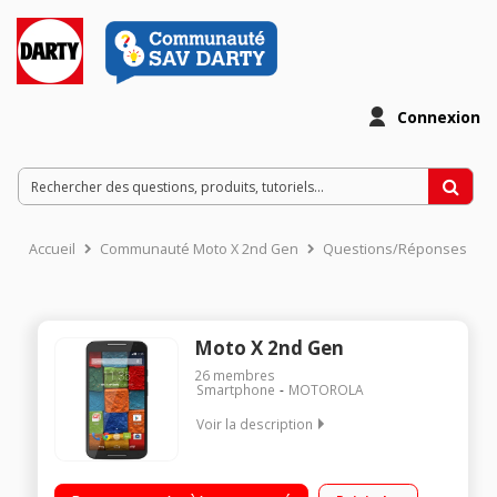
Connexion
Accueil
Communauté Moto X 2nd Gen
Questions/Réponses
Moto X 2nd Gen
26
membres
Smartphone
MOTOROLA
Voir la description
Mobile sous OS Android 4.4.4 - Kit Kat - 4G / Écran tactile 5,2''
(13,2cm) - Full HD OLED 1920 x 1080 pixels / Processeur