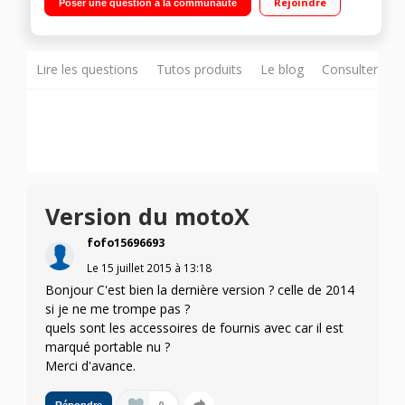
Rejoindre
Poser une question à la communauté
quadri-c?ur 2,5GHz - 16Go de mémoire / Photo 13 mégapixels
- Vidéo Full HD 1080p
Lire les questions
Tutos produits
Le blog
Consulter sur
Version du motoX
fofo15696693
Le
15 juillet 2015
à
13:18
Bonjour C'est bien la dernière version ? celle de 2014
si je ne me trompe pas ?
quels sont les accessoires de fournis avec car il est
marqué portable nu ?
Merci d'avance.