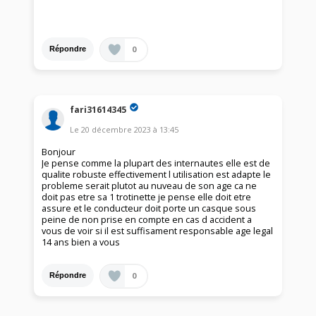
0
Répondre
fari31614345
Le
20 décembre 2023
à
13:45
Bonjour
Je pense comme la plupart des internautes elle est de
qualite robuste effectivement l utilisation est adapte le
probleme serait plutot au nuveau de son age ca ne
doit pas etre sa 1 trotinette je pense elle doit etre
assure et le conducteur doit porte un casque sous
peine de non prise en compte en cas d accident a
vous de voir si il est suffisament responsable age legal
14 ans bien a vous
0
Répondre