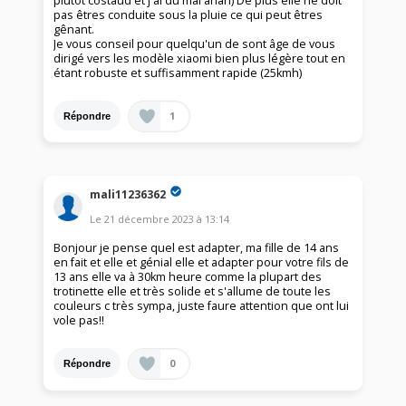
plutôt costaud et j'ai du mal ahah) De plus elle ne doit
pas êtres conduite sous la pluie ce qui peut êtres
gênant.
Je vous conseil pour quelqu'un de sont âge de vous
dirigé vers les modèle xiaomi bien plus légère tout en
étant robuste et suffisamment rapide (25kmh)
1
Répondre
mali11236362
Le
21 décembre 2023
à
13:14
Bonjour je pense quel est adapter, ma fille de 14 ans
en fait et elle et génial elle et adapter pour votre fils de
13 ans elle va à 30km heure comme la plupart des
trotinette elle et très solide et s'allume de toute les
couleurs c très sympa, juste faure attention que ont lui
vole pas!!
0
Répondre