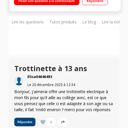
Rejoindre
Poser une question à la communauté
21000 mAh Autonomie jusqu'à 65 km - Moteur 1450W
Lire les questions
Tutos produits
Le blog
Lire la notice
Trottinette à 13 ans
Elisa04646493
Le
20 décembre 2023
à
12:34
Bonjour, j'aimerai offrir une trottinette electrique à
mon fils pour qu'il aille au collège avec, est ce que
vous pensez que celle ci est adaptée à son age ou sa
taille, il fait 1m60 environ ? merci pour vos réponses
2
Répondre