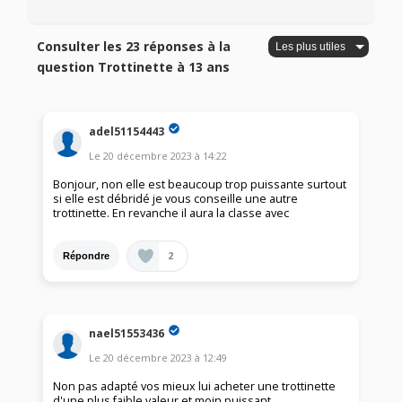
Consulter les 23 réponses à la
question Trottinette à 13 ans
adel51154443
Le
20 décembre 2023
à
14:22
Bonjour, non elle est beaucoup trop puissante surtout
si elle est débridé je vous conseille une autre
trottinette. En revanche il aura la classe avec
2
Répondre
nael51553436
Le
20 décembre 2023
à
12:49
Non pas adapté vos mieux lui acheter une trottinette
d'une plus faible valeur et moin puissant.