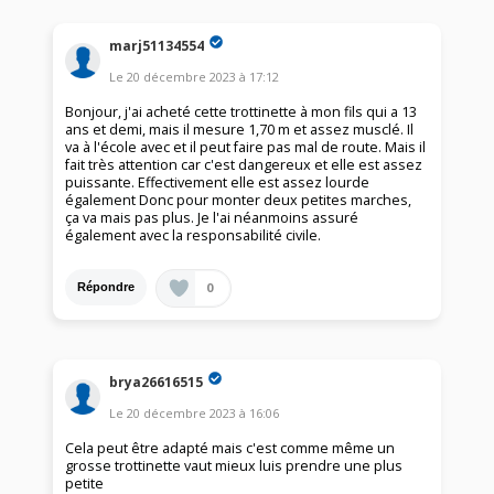
marj51134554
Le
20 décembre 2023
à
17:12
Bonjour, j'ai acheté cette trottinette à mon fils qui a 13
ans et demi, mais il mesure 1,70 m et assez musclé. Il
va à l'école avec et il peut faire pas mal de route. Mais il
fait très attention car c'est dangereux et elle est assez
puissante. Effectivement elle est assez lourde
également Donc pour monter deux petites marches,
ça va mais pas plus. Je l'ai néanmoins assuré
également avec la responsabilité civile.
0
Répondre
brya26616515
Le
20 décembre 2023
à
16:06
Cela peut être adapté mais c'est comme même un
grosse trottinette vaut mieux luis prendre une plus
petite