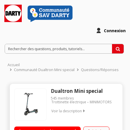
Connexion
Accueil
Communauté Dualtron Mini special
Questions/Réponses
Dualtron Mini special
545
membres
Trottinette électrique
MINIMOTORS
Voir la description
Vitesse maximale sur voie privée 45 km/h (Bridée 25 km/h)
Poids maximum supporté 100 kg Batterie LG Lithium-Ion 52V -