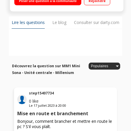
Rejoindre
Poser une question à la communauté
16 Go DDR4 - 1 To HDD + 240 Go SSD Windows 10 - HDMI - DP
Lire les questions
Le blog
Consulter sur darty.com
Découvrez la question sur MM1 Mini
Sona - Unité centrale - Millenium
step15407734
0
like
Le
17 juillet 2023
à
20:00
Mise en route et branchement
Bonjour, comment brancher et mettre en route le
pc ? S'il vous plaît.