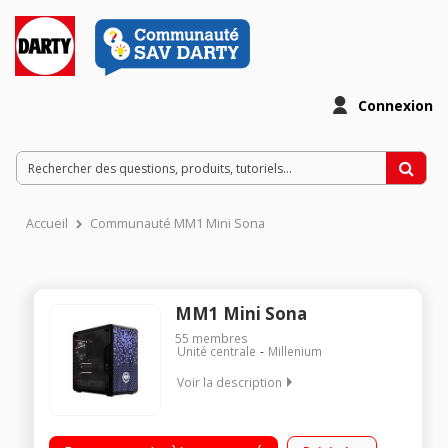
Connexion
Accueil
Communauté MM1 Mini Sona
MM1 Mini Sona
55
membres
Unité centrale
Millenium
Voir la description
Processeur AMD Ryzen 5 5600G (3,9 GHz / jusqu'à 4,4 GHz)
Carte graphique NVidia GeForce RTX 3060 12 Go GDDR6 RAM