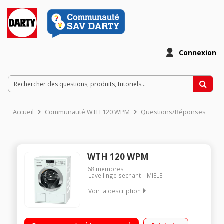
Connexion
Accueil
Communauté WTH 120 WPM
Questions/Réponses
WTH 120 WPM
68
membres
Lave linge sechant
MIELE
Voir la description
Capacité de lavage 1 à 7 kg /séchage 1 à 4 kg Vitesse
d’essorage 1600 tr/min Départ différé 30 min à 24 h (affichage