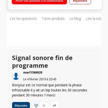
Rejoindre
Poser une question à la communauté
du temps restant) QuickPower Wash&Dry - CapDosing -
TwinDos
Lire les questions
Tutos produits
Le blog
Lire la notice
Signal sonore fin de
programme
marl1586920
Le
4 février 2019
à
20:45
Bonjour est ce normal que pendant la phase
infroissable il y ait un bip toutes les 30 secondes
pendant 30 minutes ? merci
13
Répondre