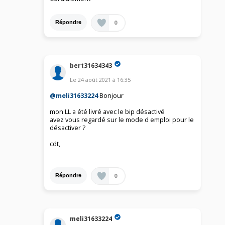
0
Répondre
bert31634343
Le
24 août 2021
à
16:35
@meli31633224
Bonjour
mon LL a été livré avec le bip désactivé
avez vous regardé sur le mode d emploi pour le
désactiver ?
cdt,
0
Répondre
meli31633224