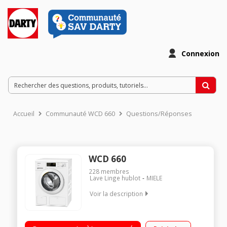
Connexion
Accueil
Communauté WCD 660
Questions/Réponses
WCD 660
228
membres
Lave Linge hublot
MIELE
Voir la description
Capacité 8 kg (tambour 59 L) - Classe énergétique A Essorage
variable jusqu'à 1400 tours/min - 74 dB Départ différé 30 min