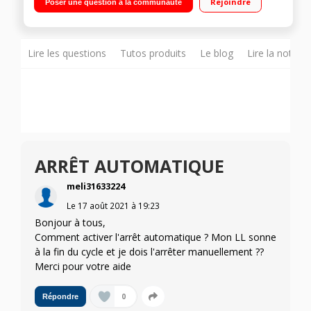
Rejoindre
Poser une question à la communauté
à 24 h / Affichage du temps restant Système TwinDos -
CapDosing - Tambour HydroGliss - Fonction AddLoad -
WiFiConn@ct et Miele@home - Top amovible
Lire les questions
Tutos produits
Le blog
Lire la notice
ARRÊT AUTOMATIQUE
meli31633224
Le
17 août 2021
à
19:23
Bonjour à tous,
Comment activer l'arrêt automatique ? Mon LL sonne
à la fin du cycle et je dois l'arrêter manuellement ??
Merci pour votre aide
0
Répondre