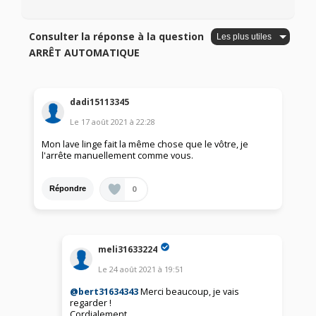
Consulter la réponse à la question
ARRÊT AUTOMATIQUE
dadi15113345
Le
17 août 2021
à
22:28
Mon lave linge fait la même chose que le vôtre, je
l'arrête manuellement comme vous.
0
Répondre
meli31633224
Le
24 août 2021
à
19:51
@bert31634343
Merci beaucoup, je vais
regarder !
Cordialement