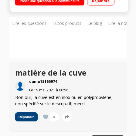
Rejoindre
Poser une question à la communauté
+ : Fonction AddLoad - Tambour HydroGliss Breveté -
CapDosing
Lire les questions
Tutos produits
Le blog
Lire la notice
matière de la cuve
dumo15165974
Le
19 mai 2021
à
00:56
Bonjour, la cuve est en inox ou en polypropylène,
non spécifié sur le descrip-tif, merci
0
Répondre