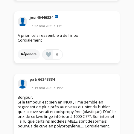
josi46446324
Le
22 mai 2021
à
13:13
A priori cela ressemble à de l inox
Cordialement
0
Répondre
patr66343334
Le
19 mai 2021
à
19:21
Bonjour,
Si le tambour est bien en INOX , il me semble en
regardant de plus près au niveau du joint du hublot
que la cuve serait en polypropylène (plastique). D'où le
prix de ce lave linge inférieur à 1000 € ???. Sur internet
j'ai lu que certains modèles MIELE sont désormais
pourvus de cuve en polypropylène.....Cordialement.