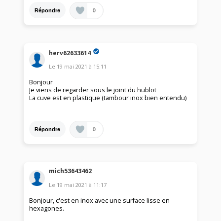
0
Répondre
herv62633614
Le
19 mai 2021
à
15:11
Bonjour
Je viens de regarder sous le joint du hublot
La cuve est en plastique (tambour inox bien entendu)
0
Répondre
mich53643462
Le
19 mai 2021
à
11:17
Bonjour, c'est en inox avec une surface lisse en
hexagones.