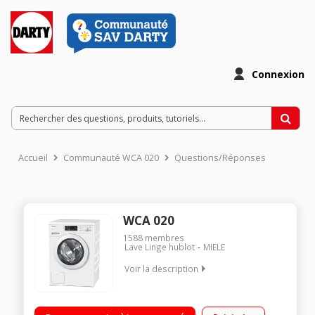
Connexion
Accueil
Communauté WCA 020
Questions/Réponses
WCA 020
1588
membres
Lave Linge hublot
MIELE
Voir la description
Capacité 7kg (2 personnes) - Tambour 59 L Essorage variable
jusqu'à 1400 tours/min - 74dB L x H x P : 59.6 x 85 x 63.6 cm Le