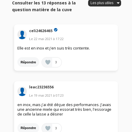
Consulter les 13 réponses à la
question matière de la cuve
celi24626465
Le
22 mai 2021
à
17:22
Elle est en inox et j'en suis très contente.
3
Répondre
leac23236556
Le
19 mai 2021
à
07:23
en inox, mais j'ai été déçue des performances. J'avais
une ancienne miele qui essorait très bien, l'essorage
de celle la laisse a désirer
3
Répondre