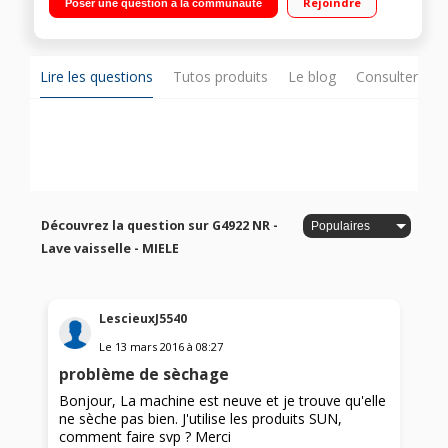
Rejoindre
Poser une question à la communauté
0h30 à 24 heures
Lire les questions
Tutos produits
Le blog
Consulter sur
Découvrez la question sur G4922 NR -
Lave vaisselle - MIELE
LescieuxJ5540
Le
13 mars 2016
à
08:27
problème de sèchage
Bonjour, La machine est neuve et je trouve qu'elle
ne sèche pas bien. J'utilise les produits SUN,
comment faire svp ? Merci