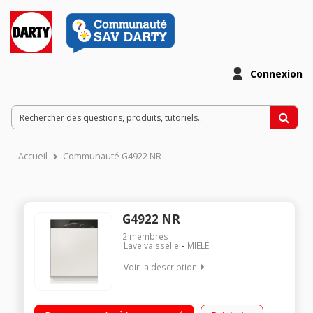
Connexion
Accueil
Communauté G4922 NR
G4922 NR
2
membres
Lave vaisselle
MIELE
Voir la description
Lave-vaisselle intégrable classe A++ / Consommation d'eau :
2772 l/an / 13 couverts - Niveau sonore 44 dB / Départ différé