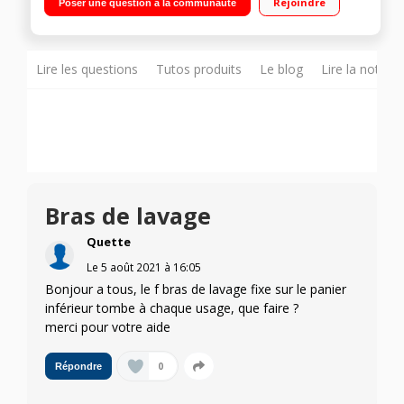
Rejoindre
Poser une question à la communauté
Départ différé 0 h 30 - 24 h / affichage du temps restant Tiroir
à couverts 2D - Fermeture ComfortClose
Lire les questions
Tutos produits
Le blog
Lire la notice
Bras de lavage
Quette
Le
5 août 2021
à
16:05
Bonjour a tous, le f bras de lavage fixe sur le panier
inférieur tombe à chaque usage, que faire ?
merci pour votre aide
0
Répondre