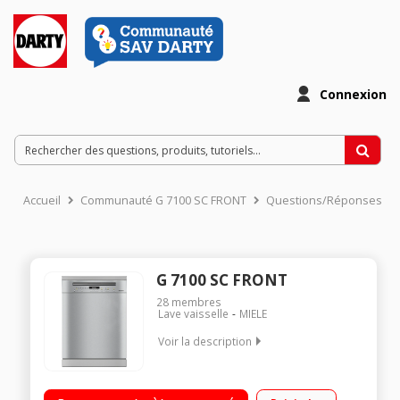
Connexion
Accueil
Communauté G 7100 SC FRONT
Questions/Réponses
G 7100 SC FRONT
28
membres
Lave vaisselle
MIELE
Voir la description
Largeur 60 cm (14 couverts) - 43dB (classe sonore B)
Consommation d'eau 8.9 L/cycle - Classe énergétique C