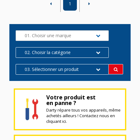
1
01. Choisir une marque
02. Choisir la catégorie
03. Sélectionner un produit
Votre produit est
en panne ?
Darty répare tous vos appareils, même
achetés ailleurs ! Contactez nous en
cliquant ici.