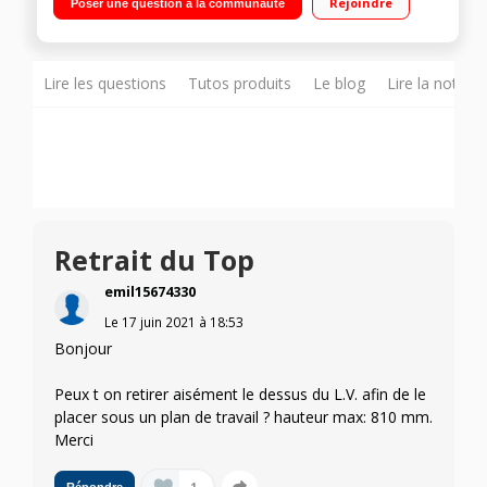
Rejoindre
Poser une question à la communauté
Programme QuickPowerWash de 58 minutes Paniers FlexLine
Comfort - Tiroir à couverts
Lire les questions
Tutos produits
Le blog
Lire la notice
Retrait du Top
emil15674330
Le
17 juin 2021
à
18:53
Bonjour
Peux t on retirer aisément le dessus du L.V. afin de le
placer sous un plan de travail ? hauteur max: 810 mm.
Merci