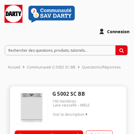
Connexion
Accueil
Communauté G 5002 SC BB
Questions/Réponses
G 5002 SC BB
743
membres
Lave vaisselle
MIELE
Voir la description
Encastrable - Largeur 60 cm (14 couverts) - 43dB
Consommation d'eau 8,9 L/cycle - Classe énergétique E