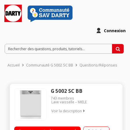
Connexion
Accueil
Communauté G 5002 SC BB
Questions/Réponses
G 5002 SC BB
743
membres
Lave vaisselle
MIELE
Voir la description
Encastrable - Largeur 60 cm (14 couverts) - 43dB
Consommation d'eau 8,9 L/cycle - Classe énergétique E