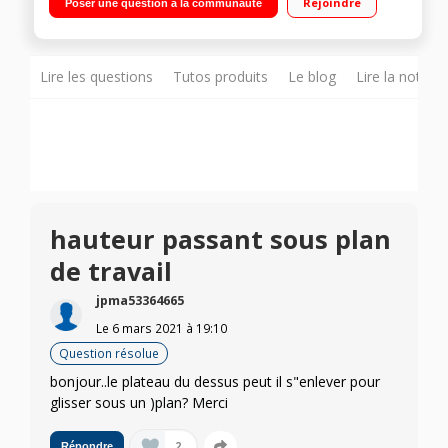
Rejoindre
Poser une question à la communauté
Programme QuickPowerWash de 58 minutes Paniers FlexLine
Comfort - Tiroir à couverts
Lire les questions
Tutos produits
Le blog
Lire la notice
hauteur passant sous plan
de travail
jpma53364665
Le
6 mars 2021
à
19:10
Question résolue
bonjour..le plateau du dessus peut il s"enlever pour
glisser sous un )plan? Merci
2
Répondre