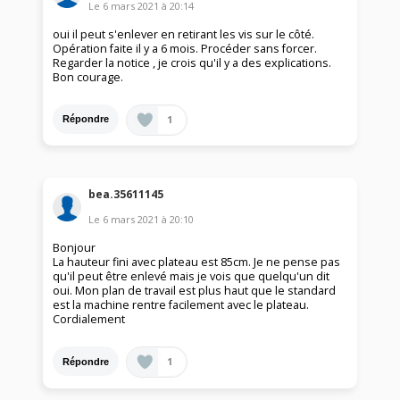
Le
6 mars 2021
à
20:14
oui il peut s'enlever en retirant les vis sur le côté.
Opération faite il y a 6 mois. Procéder sans forcer.
Regarder la notice , je crois qu'il y a des explications.
Bon courage.
1
Répondre
bea.35611145
Le
6 mars 2021
à
20:10
Bonjour
La hauteur fini avec plateau est 85cm. Je ne pense pas
qu'il peut être enlevé mais je vois que quelqu'un dit
oui. Mon plan de travail est plus haut que le standard
est la machine rentre facilement avec le plateau.
Cordialement
1
Répondre